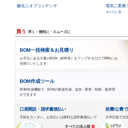
酸化ニオブコンデンサ
電気二重層
ャパシタ
買う
早く・便利に・スムーズに
BOM一括検索＆お見積り
お手元にある大量のBOM（材料表）をアップするだけで即時にお
見積りいたします
BOM作成ツール
BOM作成機能で、BOMの新規作成、追加・変更・削除、版管理
ができます
口座開設・請求書後払い
校費/公費
手続きカンタン、お支払いは便利な請求書後払いで
大学生協で注
すべての法人様