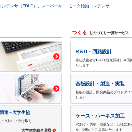
コンデンサ（EDLC）、スーパーキ
モータ始動コンデンサ
つくる
ものづくり一貫サービス
R＆D・回路設計
専任技術者がR＆D(研究開発）や回
たします
基板設計・製造・実装
基板の設計、開発商品のプロトタイ
します
で調達－大学生協
ケース・ハーネス加工
文・支払い・受け取り
穴あけ・切削・塗装など、仕様にあ
を、1個からご提供いたします
大学生協組合員様