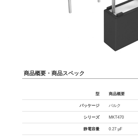
商品概要・商品スペック
型
商品概要
パッケージ
バルク
シリーズ
MKT470
静電容量
0.27 µF