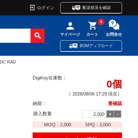
ログイン
配送状況を確認
0
マイページ
カート
お問合せ
BOMアップロード
VDC RAD
DigiKey在庫数：
0個
（
2026/08/06 17:29
現在）
納期：
要確認
購入数量
MOQ：
2,000
SPQ：
2,000