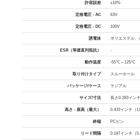
許容誤差
±10%
定格電圧 - AC
63V
定格電圧 - DC
100V
誘電体
ポリエステル、
ESR（等価直列抵抗）
-
動作温度
-55°C～125°C
取り付けタイプ
スルーホール
パッケージ/ケース
ラジアル
サイズ/寸法
長さ0.283インチ 
高さ - 座高（最大）
0.433インチ（1
終端
PCピン
リード間隔
0.197インチ（5