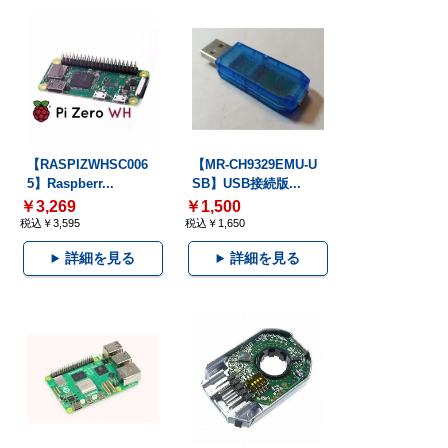
【RASPIZWHSC006
【MR-CH9329EMU-U
5】Raspberr...
SB】USB接続版...
￥3,269
￥1,500
税込￥3,595
税込￥1,650
詳細を見る
詳細を見る