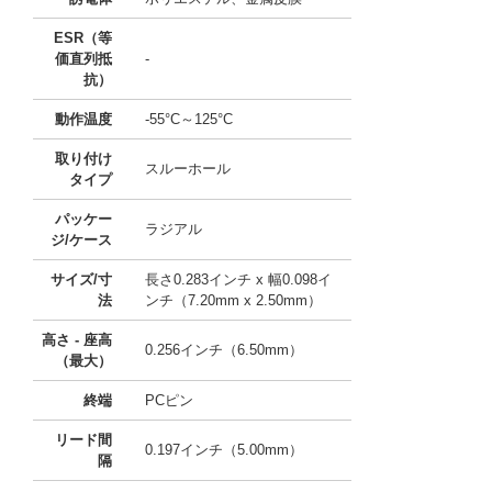
ESR（等
価直列抵
-
抗）
動作温度
-55°C～125°C
取り付け
スルーホール
タイプ
パッケー
ラジアル
ジ/ケース
サイズ/寸
長さ0.283インチ x 幅0.098イ
法
ンチ（7.20mm x 2.50mm）
高さ - 座高
0.256インチ（6.50mm）
（最大）
終端
PCピン
リード間
0.197インチ（5.00mm）
隔