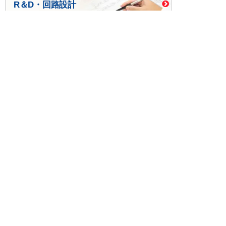
R＆D・回路設計
基板設計・製造・実装
ケース・ハーネス加工
※掲載されている価格には消費税、各種手数料が含まれ
ておりません。別途消費税およびお支払方法に応じた
手数料が必要になります。
※このホームページに掲載されている、記事・写真の一
部または全部をそのまま、または改変して利用・転
載・転用することを禁じます。
※商品によって販売価格が店頭価格と異なる場合がござ
います。
※弊社ではお客様が商品を選びやすくするためにデータ
シートの提供や技術情報、商品画像の表示を行ってい
ます。