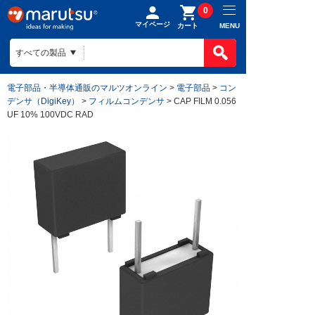
0
マイページ
MENU
カート
電子部品・半導体通販のマルツオンライン
>
電子部品
>
コン
デンサ（DigiKey）
>
フィルムコンデンサ
> CAP FILM 0.056
UF 10% 100VDC RAD