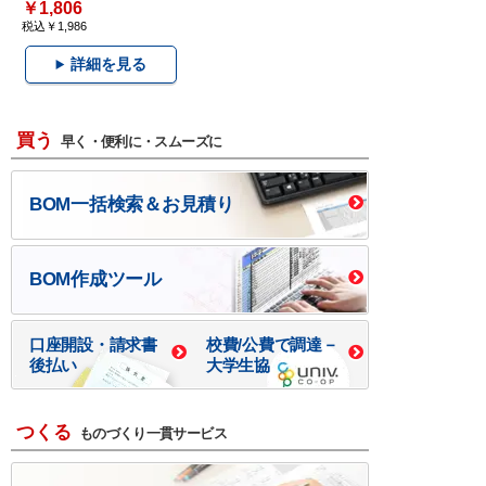
￥1,806
税込￥1,986
詳細を見る
買う
早く・便利に・スムーズに
BOM一括検索＆お見積り
BOM作成ツール
口座開設・請求書
校費/公費で調達－
後払い
大学生協
つくる
ものづくり一貫サービス