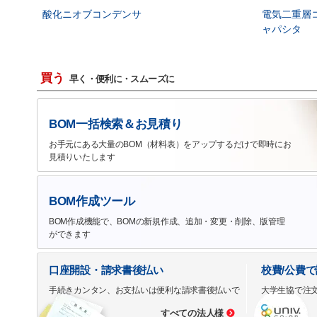
酸化ニオブコンデンサ
電気二重層
ャパシタ
買う
早く・便利に・スムーズに
BOM一括検索＆お見積り
お手元にある大量のBOM（材料表）をアップするだけで即時にお
見積りいたします
BOM作成ツール
BOM作成機能で、BOMの新規作成、追加・変更・削除、版管理
ができます
口座開設・請求書後払い
校費/公費
手続きカンタン、お支払いは便利な請求書後払いで
大学生協で注
すべての法人様