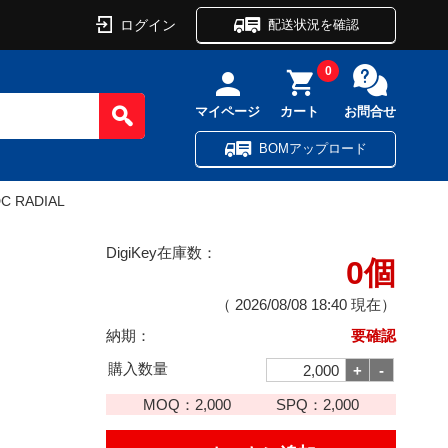
ログイン
配送状況を確認
0
マイページ
カート
お問合せ
BOMアップロード
DC RADIAL
DigiKey在庫数：
0個
（
2026/08/08 18:40
現在）
納期：
要確認
購入数量
MOQ：
2,000
SPQ：
2,000