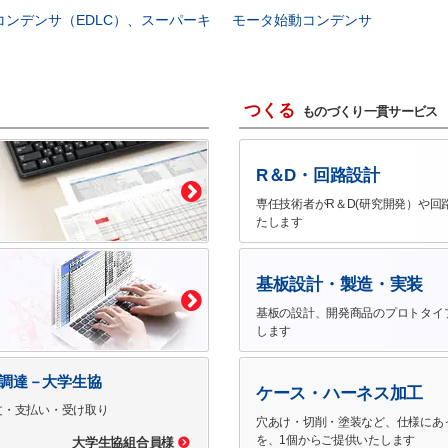
コンデンサ（EDLC）、スーパーキ
モータ始動コンデンサ
つくる
ものづくり一貫サービス
R＆D・回路設計
専任技術者がR＆D(研究開発）や回
たします
基板設計・製造・実装
基板の設計、開発商品のプロトタイ
します
で調達－大学生協
ケース・ハーネス加工
文・支払い・受け取り
穴あけ・切削・塗装など、仕様にあ
を、1個からご提供いたします
大学生協組合員様