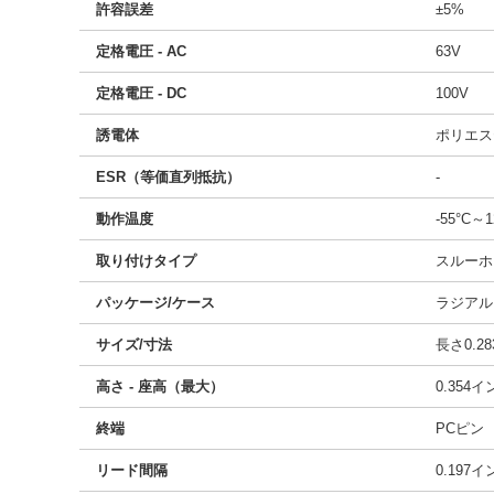
許容誤差
±5%
定格電圧 - AC
63V
定格電圧 - DC
100V
誘電体
ポリエス
ESR（等価直列抵抗）
-
動作温度
-55°C～1
取り付けタイプ
スルーホ
パッケージ/ケース
ラジアル
サイズ/寸法
長さ0.28
高さ - 座高（最大）
0.354
終端
PCピン
リード間隔
0.197