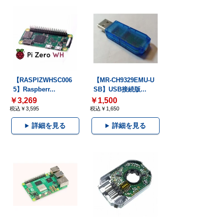
【RASPIZWHSC006
【MR-CH9329EMU-U
5】Raspberr...
SB】USB接続版...
￥3,269
￥1,500
税込￥3,595
税込￥1,650
詳細を見る
詳細を見る