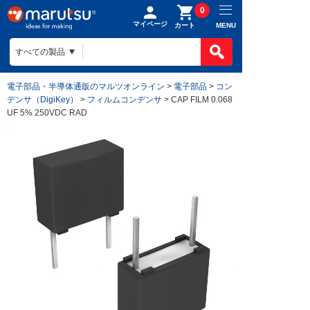
0
マイページ
MENU
カート
電子部品・半導体通販のマルツオンライン
>
電子部品
>
コン
デンサ（DigiKey）
>
フィルムコンデンサ
> CAP FILM 0.068
UF 5% 250VDC RAD