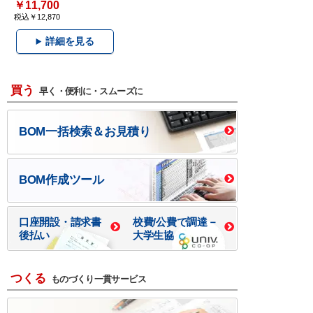
￥11,700
税込￥12,870
詳細を見る
買う
早く・便利に・スムーズに
BOM一括検索＆お見積り
BOM作成ツール
口座開設・請求書
校費/公費で調達－
後払い
大学生協
つくる
ものづくり一貫サービス