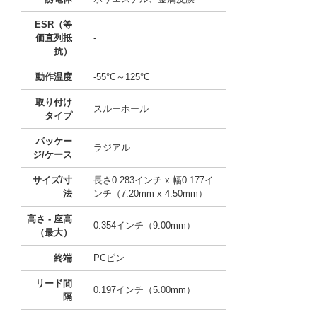
ESR（等
価直列抵
-
抗）
動作温度
-55°C～125°C
取り付け
スルーホール
タイプ
パッケー
ラジアル
ジ/ケース
サイズ/寸
長さ0.283インチ x 幅0.177イ
法
ンチ（7.20mm x 4.50mm）
高さ - 座高
0.354インチ（9.00mm）
（最大）
終端
PCピン
リード間
0.197インチ（5.00mm）
隔