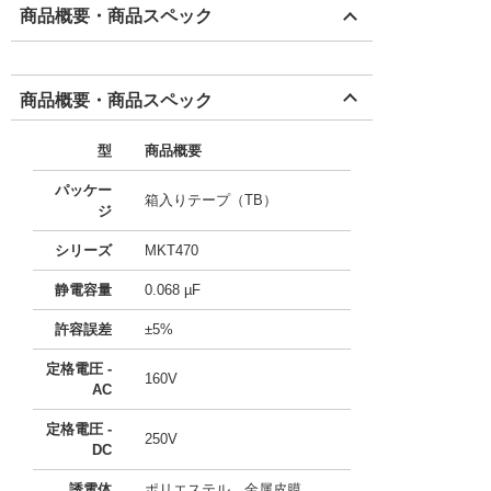
商品概要・商品スペック
商品概要・商品スペック
型
商品概要
パッケー
箱入りテープ（TB）
ジ
シリーズ
MKT470
静電容量
0.068 µF
許容誤差
±5%
定格電圧 -
160V
AC
定格電圧 -
250V
DC
誘電体
ポリエステル、金属皮膜