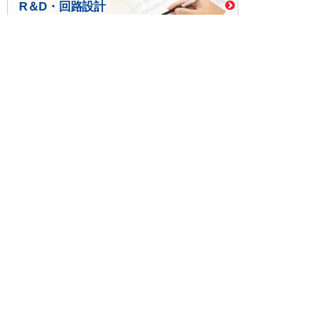
R＆D・回路設計
基板設計・製造・実装
ケース・ハーネス加工
※掲載されている価格には消費税、各種手数料が含まれ
ておりません。別途消費税およびお支払方法に応じた
手数料が必要になります。
※このホームページに掲載されている、記事・写真の一
部または全部をそのまま、または改変して利用・転
載・転用することを禁じます。
※商品によって販売価格が店頭価格と異なる場合がござ
います。
※弊社ではお客様が商品を選びやすくするためにデータ
シートの提供や技術情報、商品画像の表示を行ってい
ます。