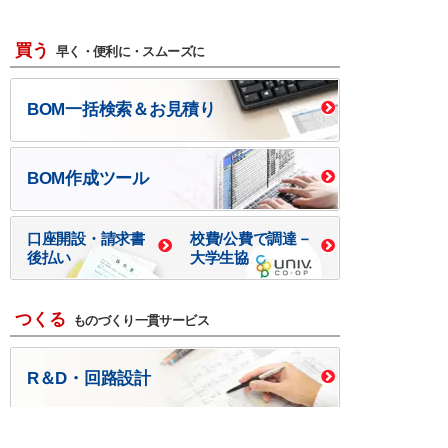
買う
早く・便利に・スムーズに
BOM一括検索＆お見積り
BOM作成ツール
口座開設・請求書
校費/公費で調達－
後払い
大学生協
つくる
ものづくり一貫サービス
R＆D・回路設計
基板設計・製造・実装