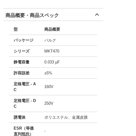
商品概要・商品スペック
型
商品概要
パッケージ
バルク
シリーズ
MKT470
静電容量
0.033 µF
許容誤差
±5%
定格電圧 - A
160V
C
定格電圧 - D
250V
C
誘電体
ポリエステル、金属皮膜
ESR（等価
-
直列抵抗）