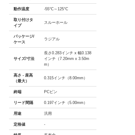
動作温度
-55°C～125°C
取り付けタ
スルーホール
イプ
パッケージ/
ラジアル
ケース
長さ0.283インチ x 幅0.138
サイズ/寸法
インチ（7.20mm x 3.50m
m）
高さ - 座高
0.315インチ（8.00mm）
（最大）
終端
PCピン
リード間隔
0.197インチ（5.00mm）
用途
汎用
定格値
-