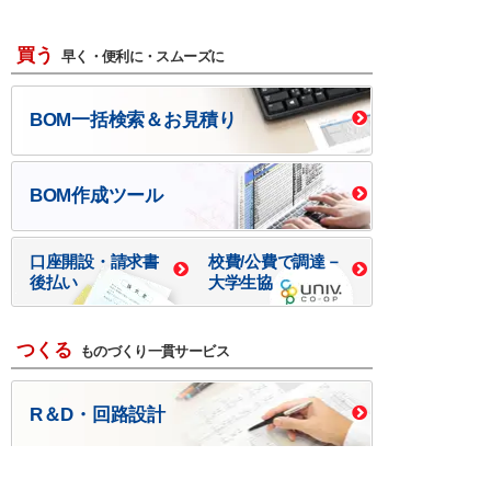
買う
早く・便利に・スムーズに
BOM一括検索＆お見積り
BOM作成ツール
口座開設・請求書
校費/公費で調達－
後払い
大学生協
つくる
ものづくり一貫サービス
R＆D・回路設計
基板設計・製造・実装