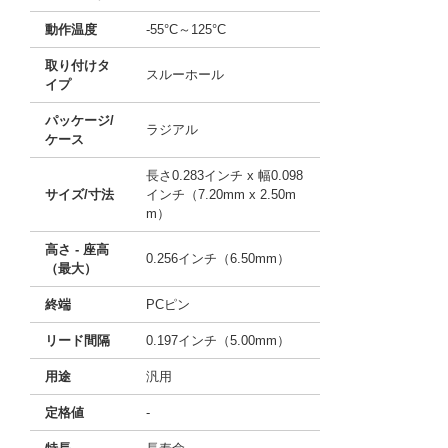
動作温度
-55°C～125°C
取り付けタ
スルーホール
イプ
パッケージ/
ラジアル
ケース
長さ0.283インチ x 幅0.098
サイズ/寸法
インチ（7.20mm x 2.50m
m）
高さ - 座高
0.256インチ（6.50mm）
（最大）
終端
PCピン
リード間隔
0.197インチ（5.00mm）
用途
汎用
定格値
-