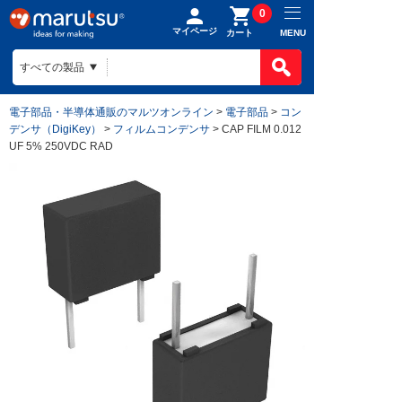
0
マイページ
MENU
カート
電子部品・半導体通販のマルツオンライン
>
電子部品
>
コン
デンサ（DigiKey）
>
フィルムコンデンサ
> CAP FILM 0.012
UF 5% 250VDC RAD