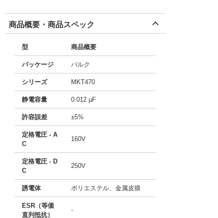
商品概要・商品スペック
型
商品概要
パッケージ
バルク
シリーズ
MKT470
静電容量
0.012 µF
許容誤差
±5%
定格電圧 - A
160V
C
定格電圧 - D
250V
C
誘電体
ポリエステル、金属皮膜
ESR（等価
-
直列抵抗）