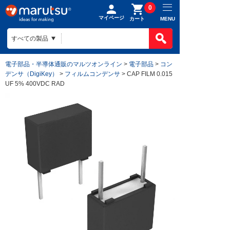
0
マイページ
MENU
カート
電子部品・半導体通販のマルツオンライン
>
電子部品
>
コン
デンサ（DigiKey）
>
フィルムコンデンサ
> CAP FILM 0.015
UF 5% 400VDC RAD