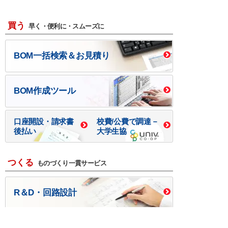
買う
早く・便利に・スムーズに
BOM一括検索＆お見積り
BOM作成ツール
口座開設・請求書
校費/公費で調達－
後払い
大学生協
つくる
ものづくり一貫サービス
R＆D・回路設計
基板設計・製造・実装