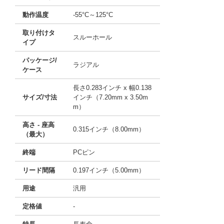
動作温度
-55°C～125°C
取り付けタ
スルーホール
イプ
パッケージ/
ラジアル
ケース
長さ0.283インチ x 幅0.138
サイズ/寸法
インチ（7.20mm x 3.50m
m）
高さ - 座高
0.315インチ（8.00mm）
（最大）
終端
PCピン
リード間隔
0.197インチ（5.00mm）
用途
汎用
定格値
-