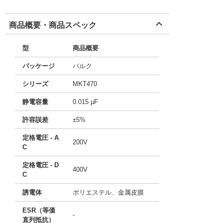
商品概要・商品スペック
型
商品概要
パッケージ
バルク
シリーズ
MKT470
静電容量
0.015 µF
許容誤差
±5%
定格電圧 - A
200V
C
定格電圧 - D
400V
C
誘電体
ポリエステル、金属皮膜
ESR（等価
-
直列抵抗）