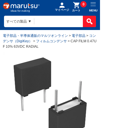
0
マイページ
MENU
カート
電子部品・半導体通販のマルツオンライン
>
電子部品
>
コン
デンサ（DigiKey）
>
フィルムコンデンサ
> CAP FILM 0.47U
F 10% 63VDC RADIAL