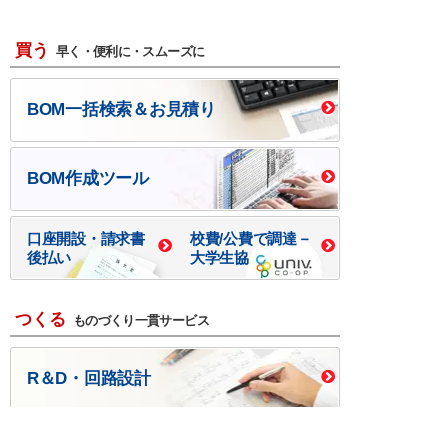
買う
早く・便利に・スムーズに
BOM一括検索＆お見積り
BOM作成ツール
口座開設・請求書
校費/公費で調達－
後払い
大学生協
つくる
ものづくり一貫サービス
R＆D・回路設計
基板設計・製造・実装