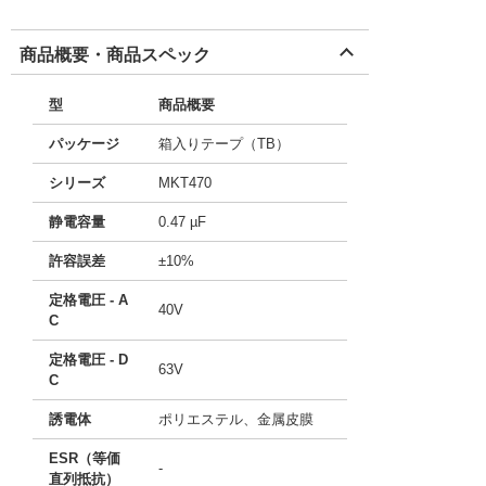
商品概要・商品スペック
型
商品概要
パッケージ
箱入りテープ（TB）
シリーズ
MKT470
静電容量
0.47 µF
許容誤差
±10%
定格電圧 - A
40V
C
定格電圧 - D
63V
C
誘電体
ポリエステル、金属皮膜
ESR（等価
-
直列抵抗）