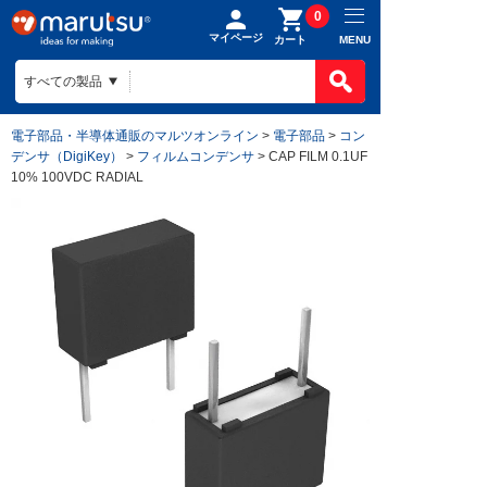
0
マイページ
MENU
カート
電子部品・半導体通販のマルツオンライン
>
電子部品
>
コン
デンサ（DigiKey）
>
フィルムコンデンサ
> CAP FILM 0.1UF
10% 100VDC RADIAL