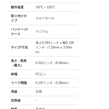
動作温度
-55°C～125°C
取り付けタ
スルーホール
イプ
パッケージ/
ラジアル
ケース
長さ0.283インチ x 幅0.138
サイズ/寸法
インチ（7.20mm x 3.50m
m）
高さ - 座高
0.315インチ（8.00mm）
（最大）
終端
PCピン
リード間隔
0.197インチ（5.00mm）
用途
汎用
定格値
-