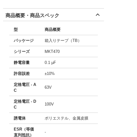
商品概要・商品スペック
型
商品概要
パッケージ
箱入りテープ（TB）
シリーズ
MKT470
静電容量
0.1 µF
許容誤差
±10%
定格電圧 - A
63V
C
定格電圧 - D
100V
C
誘電体
ポリエステル、金属皮膜
ESR（等価
-
直列抵抗）