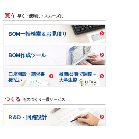
買う
早く・便利に・スムーズに
BOM一括検索＆お見積り
BOM作成ツール
口座開設・請求書
校費/公費で調達－
後払い
大学生協
つくる
ものづくり一貫サービス
R＆D・回路設計
基板設計・製造・実装