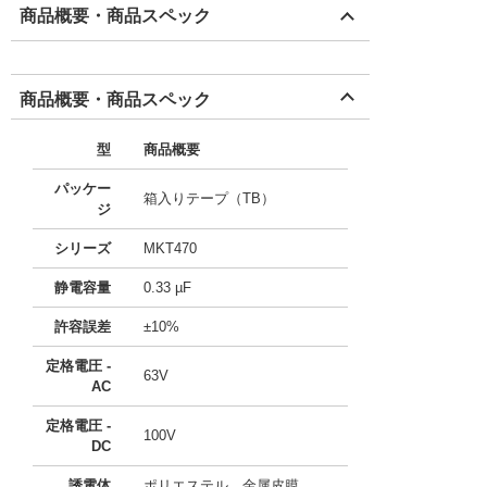
商品概要・商品スペック
商品概要・商品スペック
型
商品概要
パッケー
箱入りテープ（TB）
ジ
シリーズ
MKT470
静電容量
0.33 µF
許容誤差
±10%
定格電圧 -
63V
AC
定格電圧 -
100V
DC
誘電体
ポリエステル、金属皮膜