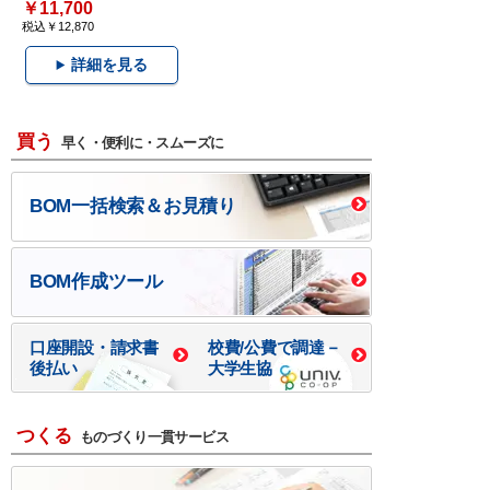
￥11,700
税込￥12,870
詳細を見る
買う
早く・便利に・スムーズに
BOM一括検索＆お見積り
BOM作成ツール
口座開設・請求書
校費/公費で調達－
後払い
大学生協
つくる
ものづくり一貫サービス