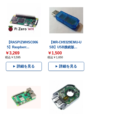
【RASPIZWHSC006
【MR-CH9329EMU-U
5】Raspberr...
SB】USB接続版...
￥3,269
￥1,500
税込￥3,595
税込￥1,650
詳細を見る
詳細を見る