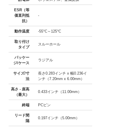
ESR（等
価直列抵
-
抗）
動作温度
-55°C～125°C
取り付け
スルーホール
タイプ
パッケー
ラジアル
ジ/ケース
サイズ/寸
長さ0.283インチ x 幅0.236イ
法
ンチ（7.20mm x 6.00mm）
高さ - 座高
0.433インチ（11.00mm）
（最大）
終端
PCピン
リード間
0.197インチ（5.00mm）
隔