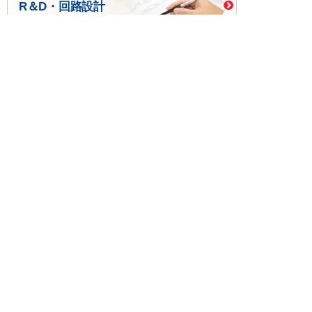
R＆D・回路設計
基板設計・製造・実装
ケース・ハーネス加工
※掲載されている価格には消費税、各種手数料が含まれ
ておりません。別途消費税およびお支払方法に応じた
手数料が必要になります。
※このホームページに掲載されている、記事・写真の一
部または全部をそのまま、または改変して利用・転
載・転用することを禁じます。
※商品によって販売価格が店頭価格と異なる場合がござ
います。
※弊社ではお客様が商品を選びやすくするためにデータ
シートの提供や技術情報、商品画像の表示を行ってい
ます。