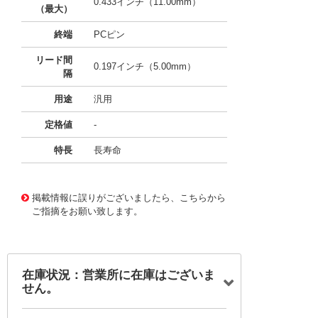
0.433インチ（11.00mm）
（最大）
終端
PCピン
リード間
0.197インチ（5.00mm）
隔
用途
汎用
定格値
-
特長
長寿命
11734351
!041! BFC247086334
掲載情報に誤りがございましたら、こちらから
ご指摘をお願い致します。
在庫状況：営業所に在庫はございま
せん。