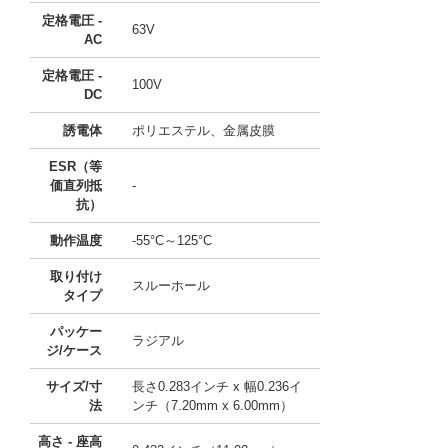
定格電圧 -
63V
AC
定格電圧 -
100V
DC
誘電体
ポリエステル、金属皮膜
ESR（等
価直列抵
-
抗）
動作温度
-55°C～125°C
取り付け
スルーホール
タイプ
パッケー
ラジアル
ジ/ケース
サイズ/寸
長さ0.283インチ x 幅0.236イ
法
ンチ（7.20mm x 6.00mm）
高さ - 座高