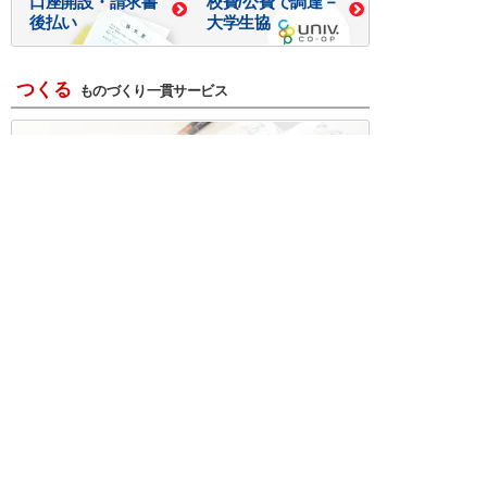
口座開設・請求書
校費/公費で調達－
後払い
大学生協
つくる
ものづくり一貫サービス
R＆D・回路設計
基板設計・製造・実装
ケース・ハーネス加工
※掲載されている価格には消費税、各種手数料が含まれ
ておりません。別途消費税およびお支払方法に応じた
手数料が必要になります。
※このホームページに掲載されている、記事・写真の一
部または全部をそのまま、または改変して利用・転