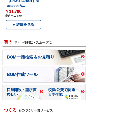
【CHW-TAG4001】Bl
uetooth A...
￥11,700
税込￥12,870
詳細を見る
買う
早く・便利に・スムーズに
BOM一括検索＆お見積り
BOM作成ツール
口座開設・請求書
校費/公費で調達－
後払い
大学生協
つくる
ものづくり一貫サービス