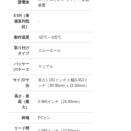
誘電体
被覆
ESR（等
価直列抵
-
抗）
動作温度
-55°C～105°C
取り付け
スルーホール
タイプ
パッケー
ラジアル
ジ/ケース
サイズ/寸
長さ1.181インチ x 幅0.453イ
法
ンチ（30.00mm x 11.50mm）
高さ - 座
高（最
0.965インチ（24.50mm）
大）
終端
PCピン
リード間
1.083インチ（27.50mm）