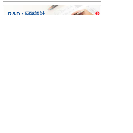
R＆D・回路設計
基板設計・製造・実装
ケース・ハーネス加工
※掲載されている価格には消費税、各種手数料が含まれ
ておりません。別途消費税およびお支払方法に応じた
手数料が必要になります。
※このホームページに掲載されている、記事・写真の一
部または全部をそのまま、または改変して利用・転
載・転用することを禁じます。
※商品によって販売価格が店頭価格と異なる場合がござ
います。
※弊社ではお客様が商品を選びやすくするためにデータ