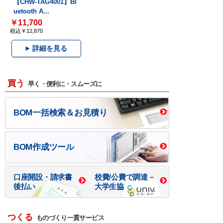
【CHW-TAG4001】Bl
uetooth A...
￥11,700
税込￥12,870
詳細を見る
買う
早く・便利に・スムーズに
BOM一括検索＆お見積り
BOM作成ツール
口座開設・請求書
校費/公費で調達－
後払い
大学生協
つくる
ものづくり一貫サービス