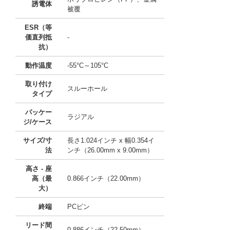
誘電体
被覆
ESR（等
価直列抵
-
抗）
動作温度
-55°C～105°C
取り付け
スルーホール
タイプ
パッケー
ラジアル
ジ/ケース
サイズ/寸
長さ1.024インチ x 幅0.354イ
法
ンチ（26.00mm x 9.00mm）
高さ - 座
高（最
0.866インチ（22.00mm）
大）
終端
PCピン
リード間
0.886インチ（22.50mm）