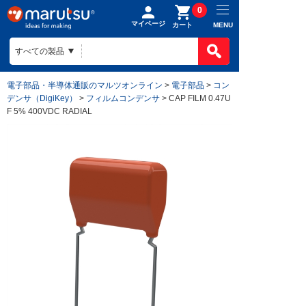
0
マイページ
MENU
カート
電子部品・半導体通販のマルツオンライン
>
電子部品
>
コン
デンサ（DigiKey）
>
フィルムコンデンサ
> CAP FILM 0.47U
F 5% 400VDC RADIAL