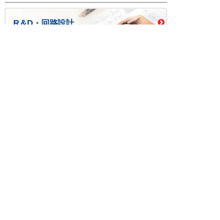
R＆D・回路設計
基板設計・製造・実装
ケース・ハーネス加工
※掲載されている価格には消費税、各種手数料が含まれ
ておりません。別途消費税およびお支払方法に応じた
手数料が必要になります。
※このホームページに掲載されている、記事・写真の一
部または全部をそのまま、または改変して利用・転
載・転用することを禁じます。
※商品によって販売価格が店頭価格と異なる場合がござ
います。
※弊社ではお客様が商品を選びやすくするためにデータ