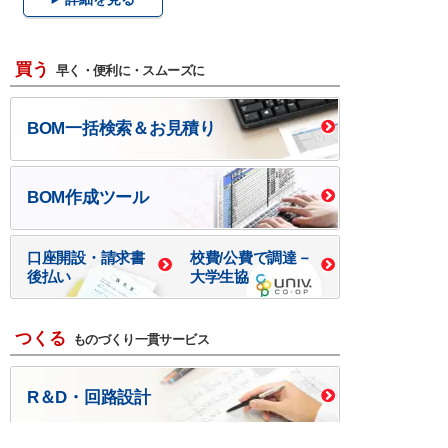
買う
早く・便利に・スムーズに
BOM一括検索＆お見積り
BOM作成ツール
口座開設・請求書
校費/公費で調達－
後払い
大学生協
つくる
ものづくり一貫サービス
R＆D・回路設計