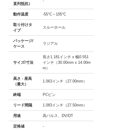
-
直列抵抗）
動作温度
-55°C～105°C
取り付けタ
スルーホール
イプ
パッケージ/
ラジアル
ケース
長さ1.181インチ x 幅0.551
サイズ/寸法
インチ（30.00mm x 14.00m
m）
高さ - 座高
1.063インチ（27.00mm）
（最大）
終端
PCピン
リード間隔
1.083インチ（27.50mm）
用途
高パルス、DV/DT
定格値
-