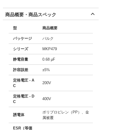
商品概要・商品スペック
型
商品概要
パッケージ
バルク
シリーズ
MKP479
静電容量
0.68 µF
許容誤差
±5%
定格電圧 - A
200V
C
定格電圧 - D
400V
C
ポリプロピレン（PP）、金
誘電体
属被覆
ESR（等価