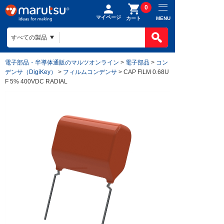
0
マイページ
MENU
カート
電子部品・半導体通販のマルツオンライン
>
電子部品
>
コン
デンサ（DigiKey）
>
フィルムコンデンサ
> CAP FILM 0.68U
F 5% 400VDC RADIAL