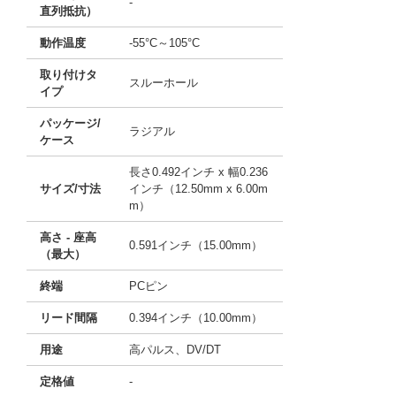
-
直列抵抗）
動作温度
-55°C～105°C
取り付けタ
スルーホール
イプ
パッケージ/
ラジアル
ケース
長さ0.492インチ x 幅0.236
サイズ/寸法
インチ（12.50mm x 6.00m
m）
高さ - 座高
0.591インチ（15.00mm）
（最大）
終端
PCピン
リード間隔
0.394インチ（10.00mm）
用途
高パルス、DV/DT
定格値
-