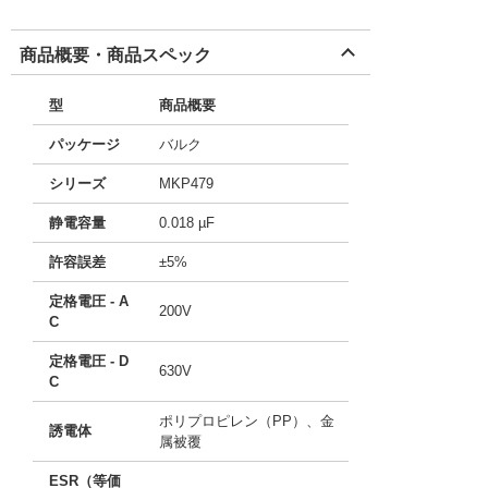
商品概要・商品スペック
型
商品概要
パッケージ
バルク
シリーズ
MKP479
静電容量
0.018 µF
許容誤差
±5%
定格電圧 - A
200V
C
定格電圧 - D
630V
C
ポリプロピレン（PP）、金
誘電体
属被覆
ESR（等価