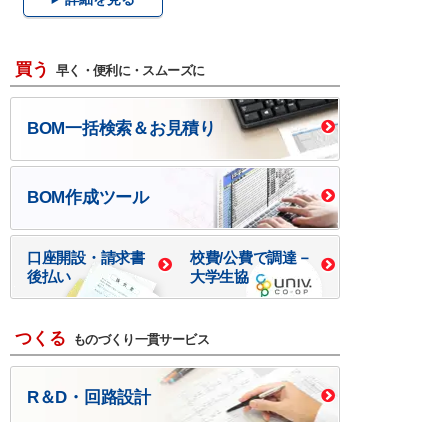
買う
早く・便利に・スムーズに
BOM一括検索＆お見積り
BOM作成ツール
口座開設・請求書
校費/公費で調達－
後払い
大学生協
つくる
ものづくり一貫サービス
R＆D・回路設計