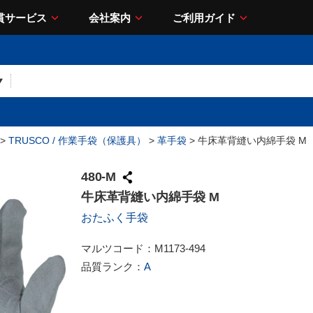
貫サービス
会社案内
ご利用ガイド
>
TRUSCO / 作業手袋（保護具）
>
革手袋
> 牛床革背縫い内綿手袋 M
480-M
牛床革背縫い内綿手袋 M
おたふく手袋
マルツコード：
M1173-494
品質ランク：
A