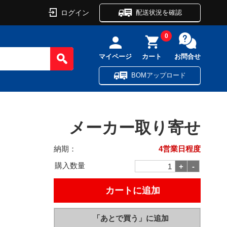
ログイン
配送状況を確認
0
マイページ
カート
お問合せ
BOMアップロード
メーカー取り寄せ
納期：
4営業日程度
購入数量