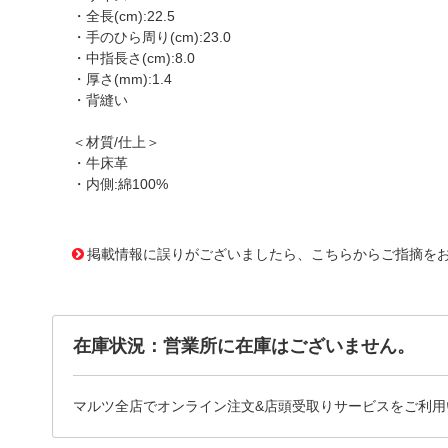
・全長(cm):22.5
・手のひら周り(cm):23.0
・中指長さ(cm):8.0
・厚さ(mm):1.4
・背縫い
＜材質/仕上＞
・牛床革
・内側:綿100%
1173494
!095! 480-M
掲載情報に誤りがございましたら、こちらからご指摘を
在庫状況：営業所に在庫はございません。
マルツ全店でオンライン注文&店頭受取りサービスをご利用