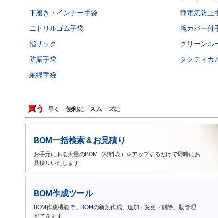
下履き・インナー手袋
静電気防止
ニトリルゴム手袋
腕カバー付
指サック
クリーンル
防振手袋
タクティカ
絶縁手袋
買う
早く・便利に・スムーズに
BOM一括検索＆お見積り
お手元にある大量のBOM（材料表）をアップするだけで即時にお
見積りいたします
BOM作成ツール
BOM作成機能で、BOMの新規作成、追加・変更・削除、版管理
ができます