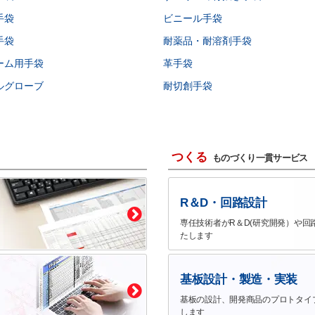
手袋
ビニール手袋
手袋
耐薬品・耐溶剤手袋
ーム用手袋
革手袋
ルグローブ
耐切創手袋
つくる
ものづくり一貫サービス
R＆D・回路設計
専任技術者がR＆D(研究開発）や回
たします
基板設計・製造・実装
基板の設計、開発商品のプロトタイ
します