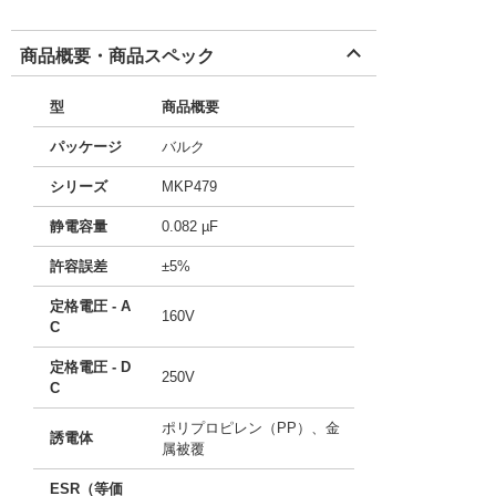
商品概要・商品スペック
型
商品概要
パッケージ
バルク
シリーズ
MKP479
静電容量
0.082 µF
許容誤差
±5%
定格電圧 - A
160V
C
定格電圧 - D
250V
C
ポリプロピレン（PP）、金
誘電体
属被覆
ESR（等価