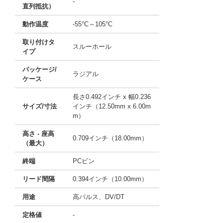
-
直列抵抗）
動作温度
-55°C～105°C
取り付けタ
スルーホール
イプ
パッケージ/
ラジアル
ケース
長さ0.492インチ x 幅0.236
サイズ/寸法
インチ（12.50mm x 6.00m
m）
高さ - 座高
0.709インチ（18.00mm）
（最大）
終端
PCピン
リード間隔
0.394インチ（10.00mm）
用途
高パルス、DV/DT
定格値
-