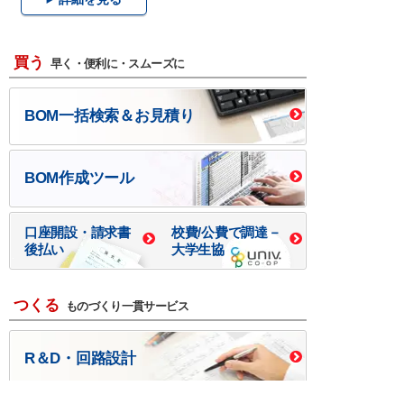
買う
早く・便利に・スムーズに
BOM一括検索＆お見積り
BOM作成ツール
口座開設・請求書
校費/公費で調達－
後払い
大学生協
つくる
ものづくり一貫サービス
R＆D・回路設計