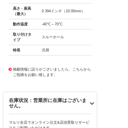
高さ - 座高
0.394インチ（10.00mm）
（最大）
動作温度
-40°C～70°C
取り付けタ
スルーホール
イプ
特長
汎用
11735047
!041! BFC280800005
掲載情報に誤りがございましたら、こちらから
ご指摘をお願い致します。
在庫状況：営業所に在庫はございま
せん。
マルツ全店でオンライン注文&店頭受取りサービ
スをご利用いただけます。