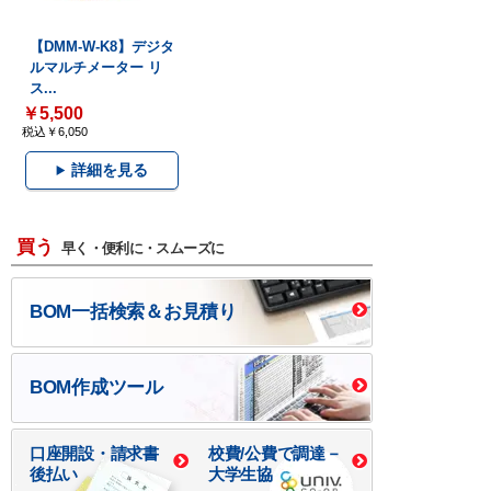
【DMM-W-K8】デジタ
ルマルチメーター リ
ス...
￥5,500
税込￥6,050
詳細を見る
買う
早く・便利に・スムーズに
BOM一括検索＆お見積り
BOM作成ツール
口座開設・請求書
校費/公費で調達－
後払い
大学生協