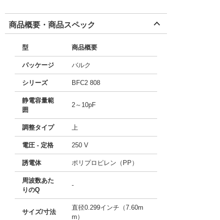
商品概要・商品スペック
型
商品概要
パッケージ
バルク
シリーズ
BFC2 808
静電容量範
2～10pF
囲
調整タイプ
上
電圧 - 定格
250 V
誘電体
ポリプロピレン（PP）
周波数あた
-
りのQ
直径0.299インチ（7.60m
サイズ/寸法
m）