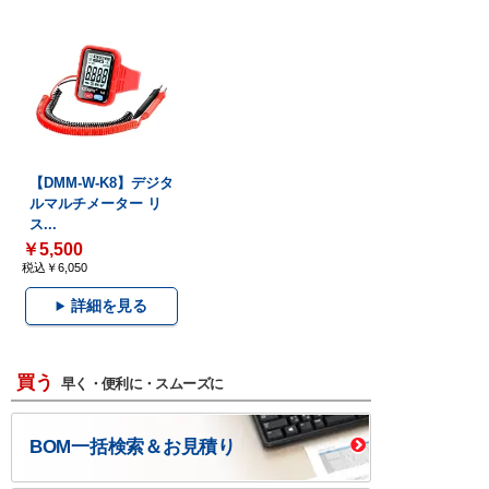
【DMM-W-K8】デジタ
ルマルチメーター リ
ス...
￥5,500
税込￥6,050
詳細を見る
買う
早く・便利に・スムーズに
BOM一括検索＆お見積り