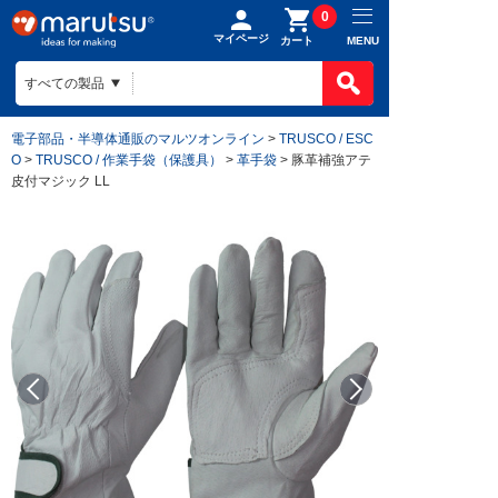
0
マイページ
MENU
カート
電子部品・半導体通販のマルツオンライン
>
TRUSCO / ESC
O
>
TRUSCO / 作業手袋（保護具）
>
革手袋
> 豚革補強アテ
皮付マジック LL