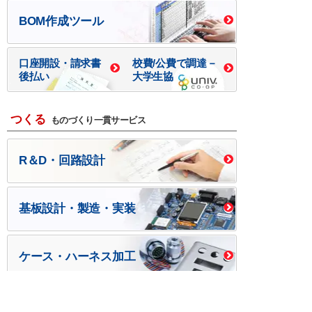
BOM作成ツール
口座開設・請求書
校費/公費で調達－
後払い
大学生協
つくる
ものづくり一貫サービス
R＆D・回路設計
基板設計・製造・実装
ケース・ハーネス加工
※掲載されている価格には消費税、各種手数料が含まれ