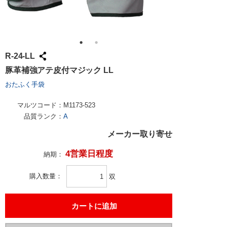
R-24-LL
豚革補強アテ皮付マジック LL
おたふく手袋
マルツコード：
M1173-523
品質ランク：
A
メーカー取り寄せ
4営業日程度
納期：
購入数量
双