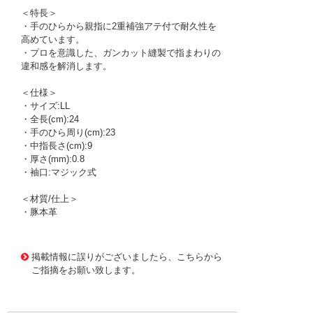
＜特長＞
・手のひらから親指に2重補強アテ付で耐久性を
高めています。
・プロを意識した、ガンカット縫製で指まわりの
違和感を解消します。
＜仕様＞
・サイズ:LL
・全長(cm):24
・手のひら周り(cm):23
・中指長さ(cm):9
・厚さ(mm):0.8
・袖口:マジック式
＜材質/仕上＞
・豚本革
1173523
!095! R-24-LL
掲載情報に誤りがございましたら、こちらから
ご指摘をお願い致します。