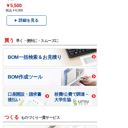
￥5,500
税込￥6,050
詳細を見る
買う
早く・便利に・スムーズに
BOM一括検索＆お見積り
BOM作成ツール
口座開設・請求書
校費/公費で調達－
後払い
大学生協
つくる
ものづくり一貫サービス