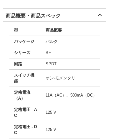
商品概要・商品スペック
型
商品概要
パッケージ
バルク
シリーズ
BF
回路
SPDT
スイッチ機
オン-モメンタリ
能
定格電流
11A（AC）、500mA（DC）
（A）
定格電圧 - A
125 V
C
定格電圧 - D
125 V
C