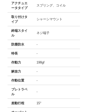
アクチュエ
スプリング、コイル
ータタイプ
取り付けタ
シャーシマウント
イプ
終端スタイ
ネジ端子
ル
防塵防水
-
特長
-
作動力
198gf
解放力
-
作動位置
-
プレトラベ
-
ル
差動行程
15°