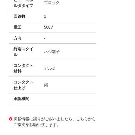
ブロック
ルダタイプ
回路数
1
電圧
500V
方向
-
終端スタイ
ネジ端子
ル
コンタクト
アルミ
材料
コンタクト
錫
仕上げ
承認機関
11737172
!041! BH-0122
掲載情報に誤りがございましたら、こちらから
ご指摘をお願い致します。