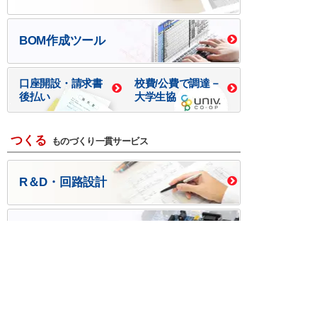
BOM作成ツール
口座開設・請求書
校費/公費で調達－
後払い
大学生協
つくる
ものづくり一貫サービス
R＆D・回路設計
基板設計・製造・実装
ケース・ハーネス加工