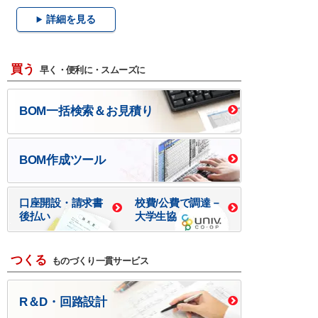
詳細を見る
買う
早く・便利に・スムーズに
BOM一括検索＆お見積り
BOM作成ツール
口座開設・請求書
校費/公費で調達－
後払い
大学生協
つくる
ものづくり一貫サービス
R＆D・回路設計