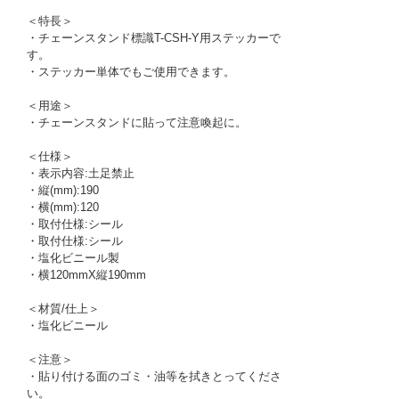
＜特長＞
・チェーンスタンド標識T-CSH-Y用ステッカーで
す。
・ステッカー単体でもご使用できます。
＜用途＞
・チェーンスタンドに貼って注意喚起に。
＜仕様＞
・表示内容:土足禁止
・縦(mm):190
・横(mm):120
・取付仕様:シール
・取付仕様:シール
・塩化ビニール製
・横120mmX縦190mm
＜材質/仕上＞
・塩化ビニール
＜注意＞
・貼り付ける面のゴミ・油等を拭きとってくださ
い。