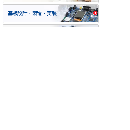
基板設計・製造・実装
ケース・ハーネス加工
※掲載されている価格には消費税、各種手数料が含まれ
ておりません。別途消費税およびお支払方法に応じた
手数料が必要になります。
※このホームページに掲載されている、記事・写真の一
部または全部をそのまま、または改変して利用・転
載・転用することを禁じます。
※商品によって販売価格が店頭価格と異なる場合がござ
います。
※弊社ではお客様が商品を選びやすくするためにデータ
シートの提供や技術情報、商品画像の表示を行ってい
ます。
しかしさまざまな事情により、これらの情報がすべて
正確であることを弊社が保証することはできません。