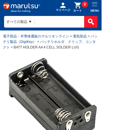
0
マイページ
MENU
カート
電子部品・半導体通販のマルツオンライン
>
電気部品
>
バッ
テリ製品（DigiKey）
>
バッテリホルダ、クリップ、コンタ
クト
> BATT HOLDER AA 4 CELL SOLDER LUG