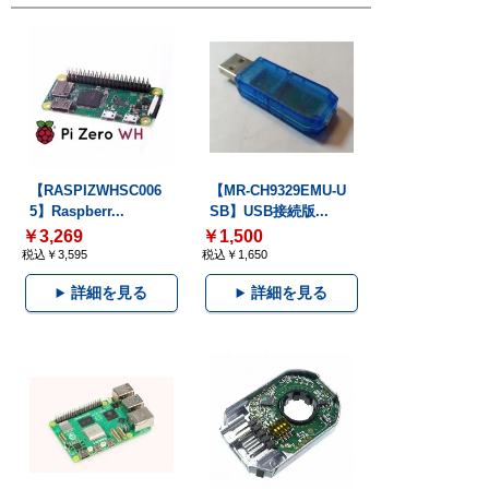
【RASPIZWHSC006
【MR-CH9329EMU-U
5】Raspberr...
SB】USB接続版...
￥3,269
￥1,500
税込￥3,595
税込￥1,650
詳細を見る
詳細を見る