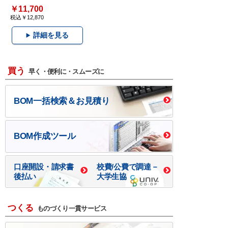
￥11,700
税込￥12,870
詳細を見る
買う
早く・便利に・スムーズに
BOM一括検索＆お見積り
BOM作成ツール
口座開設・請求書
校費/公費で調達－
後払い
大学生協
つくる
ものづくり一貫サービス