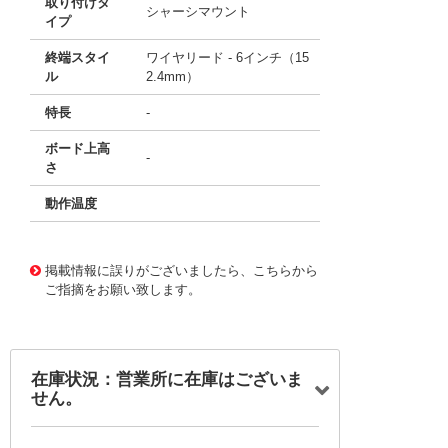
取り付けタ
シャーシマウント
イプ
終端スタイ
ワイヤリード - 6インチ（15
ル
2.4mm）
特長
-
ボード上高
-
さ
動作温度
11738039
!041! BH9VW
掲載情報に誤りがございましたら、こちらから
ご指摘をお願い致します。
在庫状況：営業所に在庫はございま
せん。