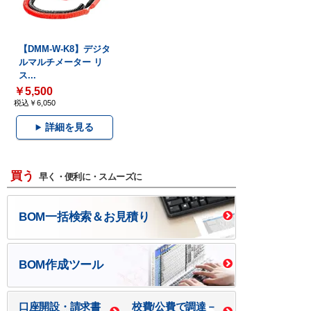
【DMM-W-K8】デジタ
ルマルチメーター リ
ス...
￥5,500
税込￥6,050
詳細を見る
買う
早く・便利に・スムーズに
BOM一括検索＆お見積り
BOM作成ツール
口座開設・請求書
校費/公費で調達－