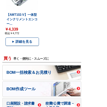
【AMT102-V】一体型
インクリメントエンコ
ー...
￥4,339
税込￥4,772
詳細を見る
買う
早く・便利に・スムーズに
BOM一括検索＆お見積り
BOM作成ツール
口座開設・請求書
校費/公費で調達－