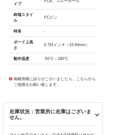
PCB、スルーホール
イプ
終端スタイ
PCピン
ル
特長
-
ボード上高
0.781インチ（19.84mm）
さ
動作温度
-55°C～180°C
11738046
!041! BHAA-POL-G
掲載情報に誤りがございましたら、こちらから
ご指摘をお願い致します。
在庫状況：営業所に在庫はございま
せん。
マルツ全店でオンライン注文&店頭受取りサービ