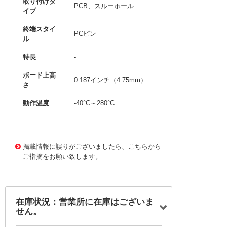
取り付けタ
PCB、スルーホール
イプ
終端スタイ
PCピン
ル
特長
-
ボード上高
0.187インチ（4.75mm）
さ
動作温度
-40°C～280°C
11738132 0000000200983273
!041! BHSD-2032-P
C
掲載情報に誤りがございましたら、こちらから
ご指摘をお願い致します。
在庫状況：営業所に在庫はございま
せん。