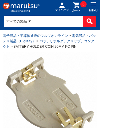
0
マイページ
MENU
カート
電子部品・半導体通販のマルツオンライン
>
電気部品
>
バッ
テリ製品（DigiKey）
>
バッテリホルダ、クリップ、コンタ
クト
> BATTERY HOLDER COIN 20MM PC PIN