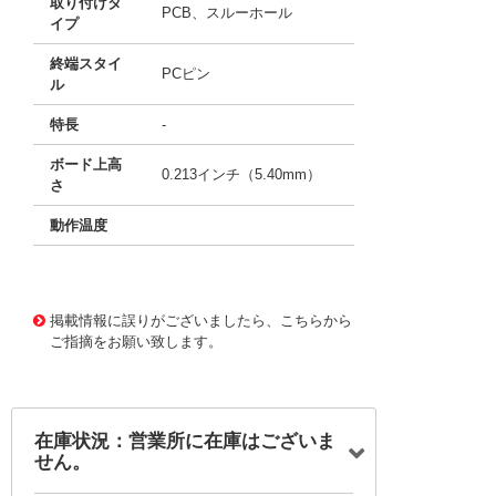
取り付けタ
PCB、スルーホール
イプ
終端スタイ
PCピン
ル
特長
-
ボード上高
0.213インチ（5.40mm）
さ
動作温度
11738152 0000000200985488
!041! BHX1-2450-P
C
掲載情報に誤りがございましたら、こちらから
ご指摘をお願い致します。
在庫状況：営業所に在庫はございま
せん。