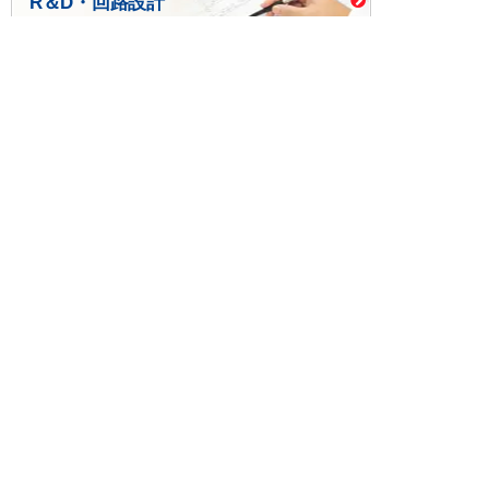
R＆D・回路設計
基板設計・製造・実装
ケース・ハーネス加工
※掲載されている価格には消費税、各種手数料が含まれ
ておりません。別途消費税およびお支払方法に応じた
手数料が必要になります。
※このホームページに掲載されている、記事・写真の一
部または全部をそのまま、または改変して利用・転
載・転用することを禁じます。
※商品によって販売価格が店頭価格と異なる場合がござ
います。
※弊社ではお客様が商品を選びやすくするためにデータ
シートの提供や技術情報、商品画像の表示を行ってい
ます。