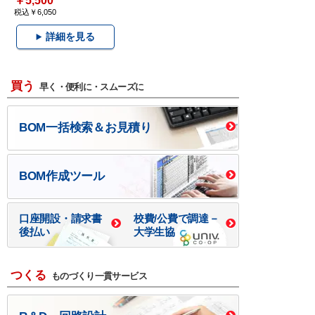
￥5,500
税込￥6,050
詳細を見る
買う
早く・便利に・スムーズに
BOM一括検索＆お見積り
BOM作成ツール
口座開設・請求書
校費/公費で調達－
後払い
大学生協
つくる
ものづくり一貫サービス