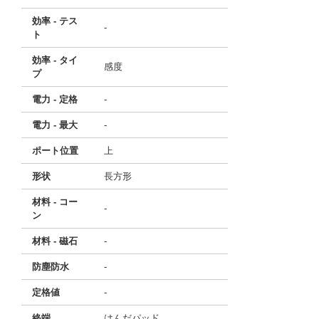
効率 - テス
-
ト
効率 - タイ
感度
プ
電力 - 定格
-
電力 - 最大
-
ポート位置
上
形状
長方形
材料 - コー
-
ン
材料 - 磁石
-
防塵防水
-
定格値
-
終端
はんだパッド