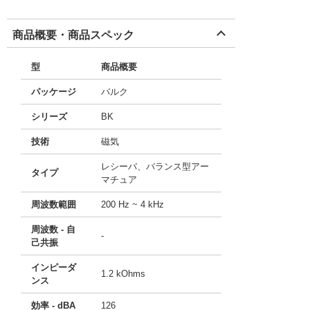
商品概要・商品スペック
型
商品概要
パッケージ
バルク
シリーズ
BK
技術
磁気
レシーバ、バランス型アー
タイプ
マチュア
周波数範囲
200 Hz ~ 4 kHz
周波数 - 自
-
己共振
インピーダ
1.2 kOhms
ンス
効率 - dBA
126