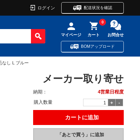
ログイン
配送状況を確認
0
マイページ
カート
お問合せ
BOMアップロード
なし L ブルー
メーカー取り寄せ
納期：
4営業日程度
購入数量