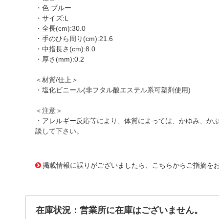
・色:ブルー
・サイズ:L
・全長(cm):30.0
・手のひら周り(cm):21.6
・中指長さ(cm):8.0
・厚さ(mm):0.2
＜材質/仕上＞
・塩化ビニール(非フタル酸エステル系可塑剤使用)
＜注意＞
・アレルギー反応等により、体質によっては、かゆみ、か
談して下さい。
1173953
!095! 6359
掲載情報に誤りがございましたら、こちらからご指摘を
在庫状況：営業所に在庫はございません。