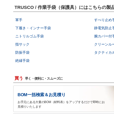
TRUSCO / 作業手袋（保護具）にはこちらの
軍手
すべり止め
下履き・インナー手袋
静電気防止
ニトリルゴム手袋
腕カバー付
指サック
クリーンル
防振手袋
タクティカ
絶縁手袋
買う
早く・便利に・スムーズに
BOM一括検索＆お見積り
お手元にある大量のBOM（材料表）をアップするだけで即時にお
見積りいたします