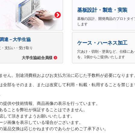
基板設計・製造・実装
基板の設計、開発商品のプロトタイ
します
で調達－大学生協
ケース・ハーネス加工
文・支払い・受け取り
穴あけ・切削・塗装など、仕様にあ
を、1個からご提供いたします
大学生協組合員様
ません。別途消費税およびお支払方法に応じた手数料が必要になります
は全部をそのまま、または改変して利用・転載・転用することを禁じま
。
の提供や技術情報、商品画像の表示を行っています。
あることを弊社が保証することはできません。
認して頂きますようお願いいたします。
ージ画像を表示している場合がございます。
の返品交換は応じかねますのであらかじめご了承下さい。