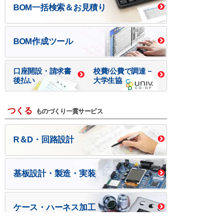
BOM一括検索＆お見積り
BOM作成ツール
口座開設・請求書
校費/公費で調達－
後払い
大学生協
つくる
ものづくり一貫サービス
R＆D・回路設計
基板設計・製造・実装
ケース・ハーネス加工