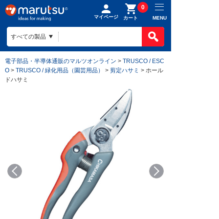
0
マイページ
MENU
カート
電子部品・半導体通販のマルツオンライン
>
TRUSCO / ESC
O
>
TRUSCO / 緑化用品（園芸用品）
>
剪定ハサミ
> ホール
ドハサミ