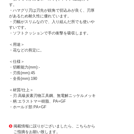
す。
・ハマグリ刃は刃先が鋭角で切込みが良く、刃厚
があるため耐久性に優れています。
・刃幅がスリムなので、入り組んだ所でも使いや
すいです。
・ソフトクッションで手の衝撃を吸収します。
＜用途＞
・花などの剪定に。
＜仕様＞
・切断能力(mm):-
・刃長(mm):45
・全長(mm):190
＜材質/仕上＞
・刃:高級炭素刃物工具鋼、無電解ニッケルメッキ
・柄:エラストマー樹脂、PA+GF
・ホールド部:PA+GF
1174085 0000000200793637
!095! TS-77HB
掲載情報に誤りがございましたら、こちらから
ご指摘をお願い致します。