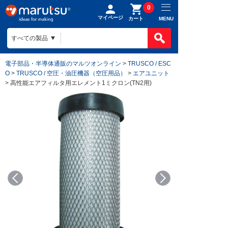
0
マイページ
MENU
カート
電子部品・半導体通販のマルツオンライン
>
TRUSCO / ESC
O
>
TRUSCO / 空圧・油圧機器（空圧用品）
>
エアユニット
> 高性能エアフィルタ用エレメント1ミクロン(TN2用)