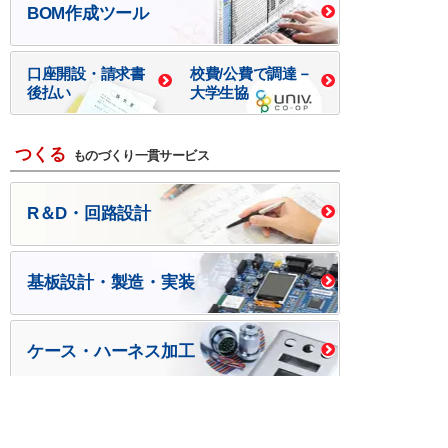
BOM作成ツール
口座開設・請求書
校費/公費で調達－
後払い
大学生協
つくる
ものづくり一貫サービス
R＆D・回路設計
基板設計・製造・実装
ケース・ハーネス加工
※掲載されている価格には消費税、各種手数料が含まれ
ておりません。別途消費税およびお支払方法に応じた