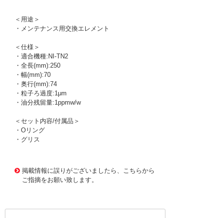
＜用途＞
・メンテナンス用交換エレメント
＜仕様＞
・適合機種:NI-TN2
・全長(mm):250
・幅(mm):70
・奥行(mm):74
・粒子ろ過度:1μm
・油分残留量:1ppmw/w
＜セット内容/付属品＞
・Oリング
・グリス
1174126 0000000200785730
!095! TN2-E7-20
掲載情報に誤りがございましたら、こちらから
ご指摘をお願い致します。