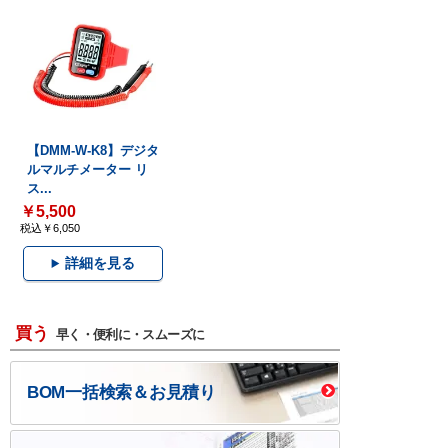
【DMM-W-K8】デジタ
ルマルチメーター リ
ス...
￥5,500
税込￥6,050
詳細を見る
買う
早く・便利に・スムーズに
BOM一括検索＆お見積り