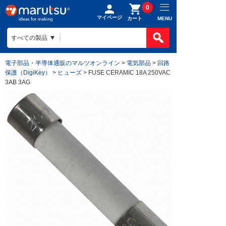
0
マイページ
MENU
カート
電子部品・半導体通販のマルツオンライン
>
電気部品
>
回路
保護（DigiKey）
>
ヒューズ
> FUSE CERAMIC 18A 250VAC
3AB 3AG