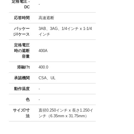
定格電圧 -
-
DC
応答時間
高速遮断
パッケー
3AB、3AG、1/4インチ x 1-1/4
ジ/ケース
インチ
定格電圧
時の遮断
400A
容量
溶融I?t
400.0
承認機関
CSA、UL
動作温度
-
色
-
サイズ/寸
直径0.250インチ x 長さ1.250イ
法
ンチ（6.35mm x 31.75mm）
11741617
!041! BK/ABC-18-R