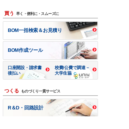
買う
早く・便利に・スムーズに
BOM一括検索＆お見積り
BOM作成ツール
口座開設・請求書
校費/公費で調達－
後払い
大学生協
つくる
ものづくり一貫サービス
R＆D・回路設計
基板設計・製造・実装