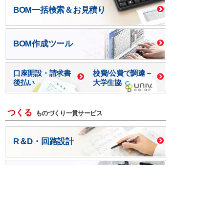
BOM一括検索＆お見積り
BOM作成ツール
口座開設・請求書
校費/公費で調達－
後払い
大学生協
つくる
ものづくり一貫サービス
R＆D・回路設計
基板設計・製造・実装
ケース・ハーネス加工