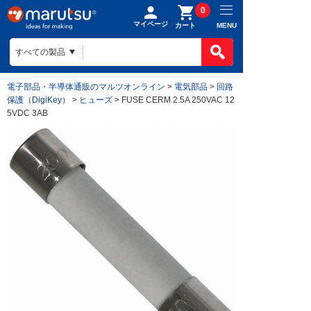
0
マイページ
MENU
カート
電子部品・半導体通販のマルツオンライン
>
電気部品
>
回路
保護（DigiKey）
>
ヒューズ
> FUSE CERM 2.5A 250VAC 12
5VDC 3AB