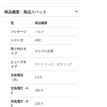
商品概要・商品スペック
型
商品概要
パッケージ
バルク
シリーズ
ABC
取り付けタ
ホルダが必要
イプ
ヒューズタ
カートリッジ、セラミック
イプ
定格電流
2.5 A
（A）
定格電圧 - A
250 V
C
定格電圧 - D
125 V
C