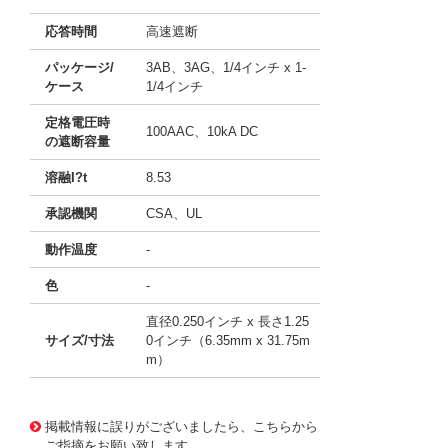
応答時間
高速遮断
パッケージ/
3AB、3AG、1/4インチ x 1-
ケース
1/4インチ
定格電圧時
100AAC、10kA DC
の遮断容量
溶融I?t
8.53
承認機関
CSA、UL
動作温度
-
色
-
直径0.250インチ x 長さ1.25
サイズ/寸法
0インチ（6.35mm x 31.75m
m）
11741620
!041! BK/ABC-2-1/2
掲載情報に誤りがございましたら、こちらから
ご指摘をお願い致します。