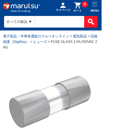
0
マイページ
MENU
カート
電子部品・半導体通販のマルツオンライン
>
電気部品
>
回路
保護（DigiKey）
>
ヒューズ
> FUSE GLASS 1.5A 250VAC 2
AG