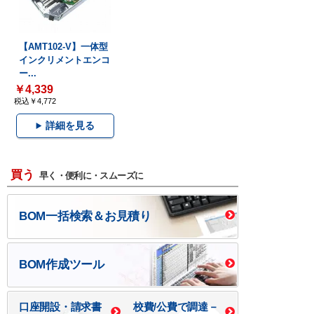
【AMT102-V】一体型
インクリメントエンコ
ー...
￥4,339
税込￥4,772
詳細を見る
買う
早く・便利に・スムーズに
BOM一括検索＆お見積り
BOM作成ツール
口座開設・請求書
校費/公費で調達－