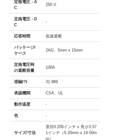
定格電圧 - A
250 V
C
定格電圧 - D
-
C
応答時間
低速遮断
パッケージ/
2AG、5mm x 15mm
ケース
定格電圧時
100A
の遮断容量
溶融I?t
31.989
承認機関
CSA、UL
動作温度
-
色
-
直径0.205インチ x 長さ0.57
サイズ/寸法
1インチ（5.20mm x 14.50m
m）