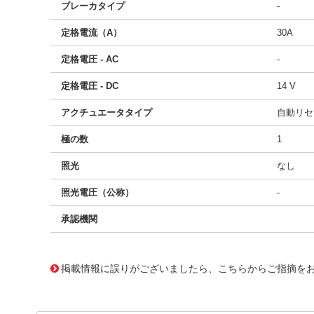
ブレーカタイプ
-
定格電流（A）
30A
定格電圧 - AC
-
定格電圧 - DC
14 V
アクチュエータタイプ
自動リセ
極の数
1
照光
なし
照光電圧（公称）
-
承認機関
11742232
!041! BK/CBC-30B
掲載情報に誤りがございましたら、こちらからご指摘を