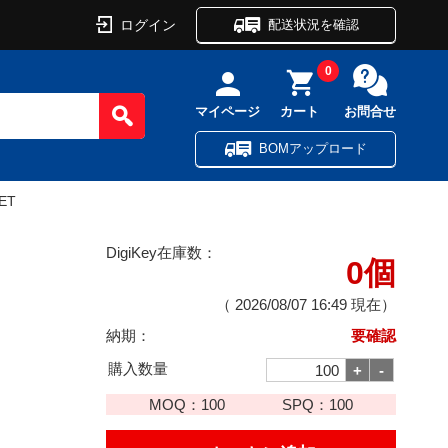
ログイン
配送状況を確認
0
マイページ
カート
お問合せ
BOMアップロード
ET
DigiKey在庫数：
0個
T
（
2026/08/07 16:49
現在）
納期：
要確認
購入数量
MOQ：
100
SPQ：
100