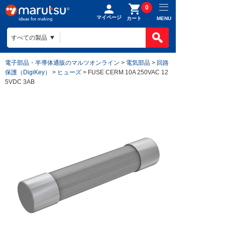
0
マイページ
MENU
カート
電子部品・半導体通販のマルツオンライン
>
電気部品
>
回路
保護（DigiKey）
>
ヒューズ
> FUSE CERM 10A 250VAC 12
5VDC 3AB