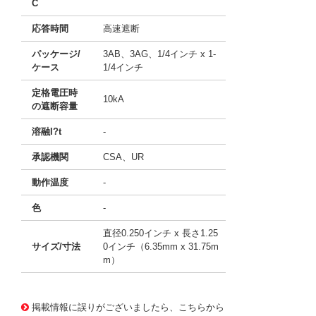
C
応答時間
高速遮断
パッケージ/
3AB、3AG、1/4インチ x 1-
ケース
1/4インチ
定格電圧時
10kA
の遮断容量
溶融I?t
-
承認機関
CSA、UR
動作温度
-
色
-
直径0.250インチ x 長さ1.25
サイズ/寸法
0インチ（6.35mm x 31.75m
m）
11742350
!041! BK/GBB-10-R
掲載情報に誤りがございましたら、こちらから