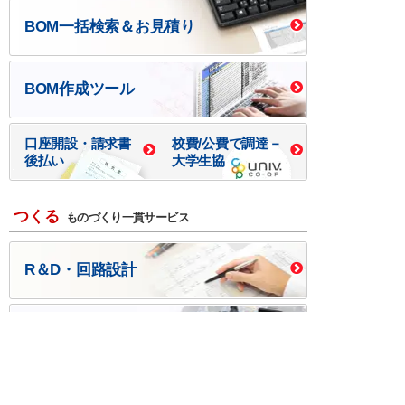
BOM一括検索＆お見積り
BOM作成ツール
口座開設・請求書
校費/公費で調達－
後払い
大学生協
つくる
ものづくり一貫サービス
R＆D・回路設計
基板設計・製造・実装
ケース・ハーネス加工