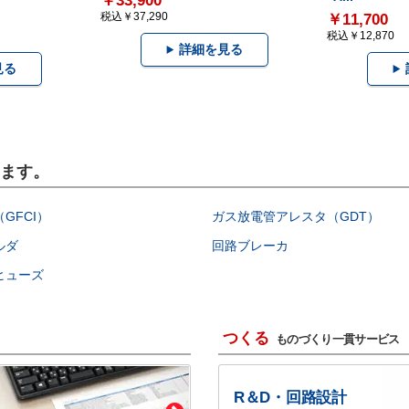
￥33,900
税込￥37,290
￥11,700
税込￥12,870
詳細を見る
見る
います。
GFCI）
ガス放電管アレスタ（GDT）
ルダ
回路ブレーカ
ヒューズ
つくる
ものづくり一貫サービス
R＆D・回路設計