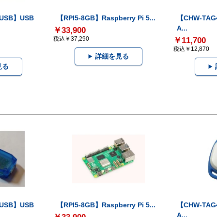
-USB】USB
【RPI5-8GB】Raspberry Pi 5...
【CHW-TAG4
A...
￥33,900
税込￥37,290
￥11,700
税込￥12,870
詳細を見る
見る
-USB】USB
【RPI5-8GB】Raspberry Pi 5...
【CHW-TAG4
A...