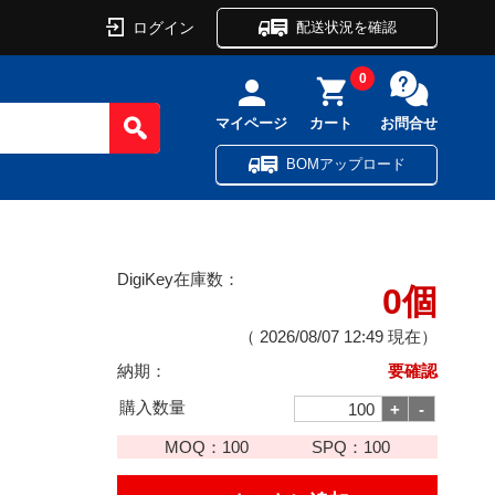
ログイン
配送状況を確認
0
マイページ
カート
お問合せ
BOMアップロード
DigiKey在庫数：
0個
（
2026/08/07 12:49
現在）
納期：
要確認
購入数量
MOQ：
100
SPQ：
100