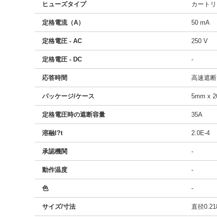
ヒューズタイプ
カートリ
定格電流（A）
50 mA
定格電圧 - AC
250 V
定格電圧 - DC
-
応答時間
高速遮断
パッケージ/ケース
5mm x
定格電圧時の遮断容量
35A
溶融I?t
2.0E-4
承認機関
-
動作温度
-
色
-
サイズ/寸法
直径0.21