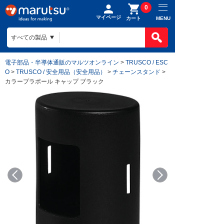
0
マイページ
MENU
カート
電子部品・半導体通販のマルツオンライン
>
TRUSCO / ESC
O
>
TRUSCO / 安全用品（安全用品）
>
チェーンスタンド
>
カラープラポール キャップ ブラック