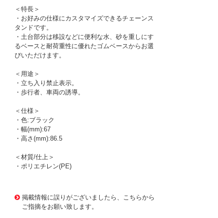
＜特長＞
・お好みの仕様にカスタマイズできるチェーンス
タンドです。
・土台部分は移設などに便利な水、砂を重しにす
るベースと耐荷重性に優れたゴムベースからお選
びいただけます。
＜用途＞
・立ち入り禁止表示。
・歩行者、車両の誘導。
＜仕様＞
・色:ブラック
・幅(mm):67
・高さ(mm):86.5
＜材質/仕上＞
・ポリエチレン(PE)
1174313
!095! CP05
掲載情報に誤りがございましたら、こちらから
ご指摘をお願い致します。