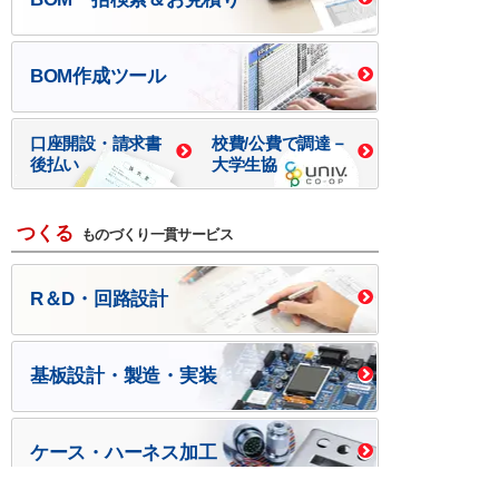
BOM作成ツール
口座開設・請求書
校費/公費で調達－
後払い
大学生協
つくる
ものづくり一貫サービス
R＆D・回路設計
基板設計・製造・実装
ケース・ハーネス加工