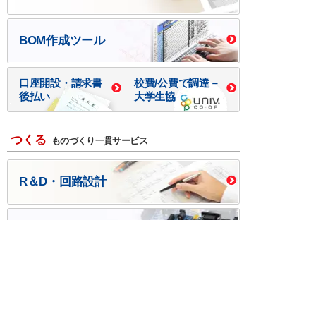
BOM作成ツール
口座開設・請求書
校費/公費で調達－
後払い
大学生協
つくる
ものづくり一貫サービス
R＆D・回路設計
基板設計・製造・実装
ケース・ハーネス加工