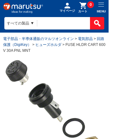
0
マイページ
MENU
カート
電子部品・半導体通販のマルツオンライン
>
電気部品
>
回路
保護（DigiKey）
>
ヒューズホルダ
> FUSE HLDR CART 600
V 30A PNL MNT