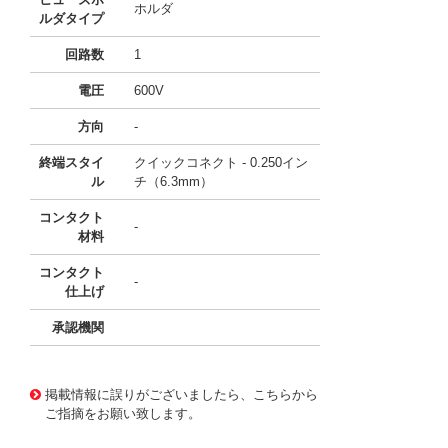
ホルダ
ルダタイプ
回路数
1
電圧
600V
方向
-
終端スタイ
クイックコネクト - 0.250イン
ル
チ（6.3mm）
コンタクト
-
材料
コンタクト
-
仕上げ
承認機関
11743131
!041! BK/HPG
掲載情報に誤りがございましたら、こちらから
ご指摘をお願い致します。