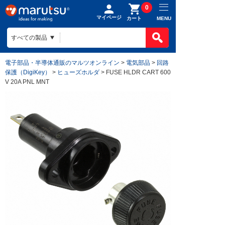
0
マイページ
MENU
カート
電子部品・半導体通販のマルツオンライン
>
電気部品
>
回路
保護（DigiKey）
>
ヒューズホルダ
> FUSE HLDR CART 600
V 20A PNL MNT