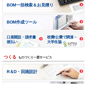
BOM一括検索＆お見積り
BOM作成ツール
口座開設・請求書
校費/公費で調達－
後払い
大学生協
つくる
ものづくり一貫サービス
R＆D・回路設計
基板設計・製造・実装
ケース・ハーネス加工