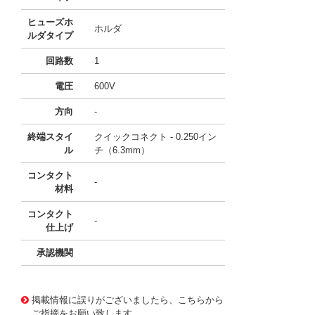
ヒューズホ
ホルダ
ルダタイプ
回路数
1
電圧
600V
方向
-
終端スタイ
クイックコネクト - 0.250イン
ル
チ（6.3mm）
コンタクト
-
材料
コンタクト
-
仕上げ
承認機関
11743141
!041! BK/HPS-RR
掲載情報に誤りがございましたら、こちらから
ご指摘をお願い致します。