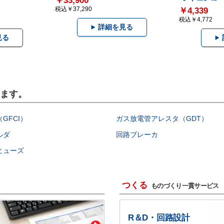
￥33,900
税込￥37,290
￥4,339
税込￥4,772
詳細を見る
見る
います。
GFCI）
ガス放電管アレスタ（GDT）
ルダ
回路ブレーカ
ヒューズ
つくる
ものづくり一貫サービス
R＆D・回路設計