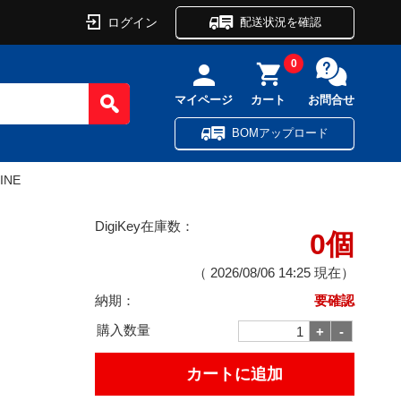
ログイン
配送状況を確認
0
マイページ
カート
お問合せ
BOMアップロード
INE
DigiKey在庫数：
0個
（
2026/08/06 14:25
現在）
納期：
要確認
購入数量