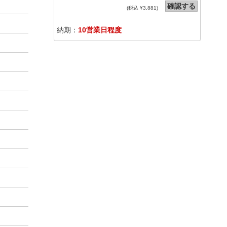
確認する
(税込 ¥
3,881
)
納期：
10営業日程度