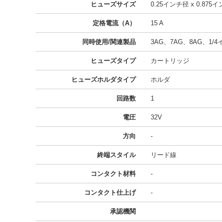
ヒューズサイズ
0.25インチ径 x 0.875
定格電流（A）
15 A
同時使用/関連製品
3AG、7AG、8AG、1/4イ
ヒューズタイプ
カートリッジ
ヒューズホルダタイプ
ホルダ
回路数
1
電圧
32V
方向
-
終端スタイル
リード線
コンタクト材料
-
コンタクト仕上げ
-
承認機関