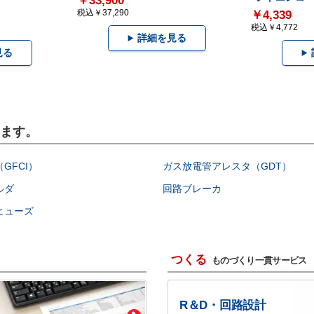
￥33,900
税込￥37,290
￥4,339
税込￥4,772
詳細を見る
見る
います。
GFCI）
ガス放電管アレスタ（GDT）
ルダ
回路ブレーカ
ヒューズ
つくる
ものづくり一貫サービス
R＆D・回路設計