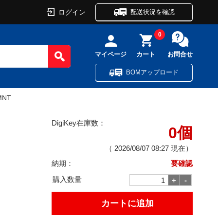
ログイン
配送状況を確認
0
マイページ
カート
お問合せ
BOMアップロード
MNT
DigiKey在庫数：
0個
（
2026/08/07 08:27
現在）
納期：
要確認
購入数量