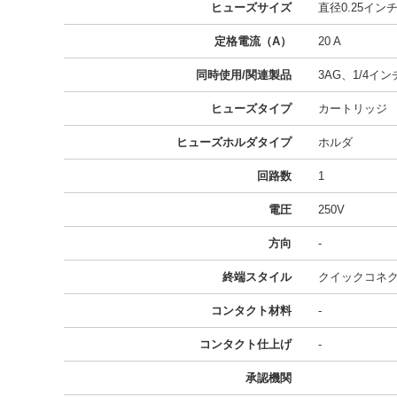
ヒューズサイズ
直径0.25インチ 
定格電流（A）
20 A
同時使用/関連製品
3AG、1/4インチ
ヒューズタイプ
カートリッジ
ヒューズホルダタイプ
ホルダ
回路数
1
電圧
250V
方向
-
終端スタイル
クイックコネクト 
コンタクト材料
-
コンタクト仕上げ
-
承認機関