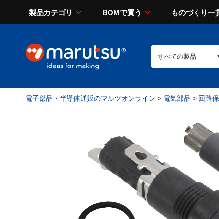
製品カテゴリ
BOMで買う
ものづくり一
電子部品・半導体通販のマルツオンライン
>
電気部品
>
回路保護