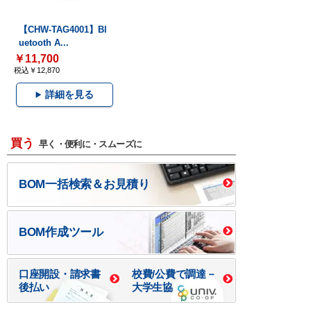
【CHW-TAG4001】Bl
uetooth A...
￥11,700
税込￥12,870
詳細を見る
買う
早く・便利に・スムーズに
BOM一括検索＆お見積り
BOM作成ツール
口座開設・請求書
校費/公費で調達－
後払い
大学生協