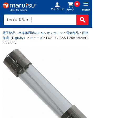
0
マイページ
MENU
カート
電子部品・半導体通販のマルツオンライン
>
電気部品
>
回路
保護（DigiKey）
>
ヒューズ
> FUSE GLASS 1.25A 250VAC
3AB 3AG