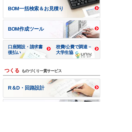
BOM一括検索＆お見積り
BOM作成ツール
口座開設・請求書
校費/公費で調達－
後払い
大学生協
つくる
ものづくり一貫サービス
R＆D・回路設計
基板設計・製造・実装
ケース・ハーネス加工