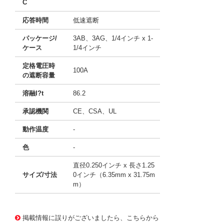
C
応答時間
低速遮断
パッケージ/
3AB、3AG、1/4インチ x 1-
ケース
1/4インチ
定格電圧時
100A
の遮断容量
溶融I?t
86.2
承認機関
CE、CSA、UL
動作温度
-
色
-
直径0.250インチ x 長さ1.25
サイズ/寸法
0インチ（6.35mm x 31.75m
m）
11743555
!041! BK/MDL-1-1/4-R
掲載情報に誤りがございましたら、こちらから