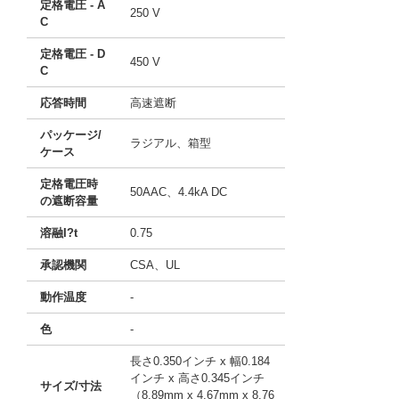
定格電圧 - A
250 V
C
定格電圧 - D
450 V
C
応答時間
高速遮断
パッケージ/
ラジアル、箱型
ケース
定格電圧時
50AAC、4.4kA DC
の遮断容量
溶融I?t
0.75
承認機関
CSA、UL
動作温度
-
色
-
長さ0.350インチ x 幅0.184
インチ x 高さ0.345インチ
サイズ/寸法
（8.89mm x 4.67mm x 8.76