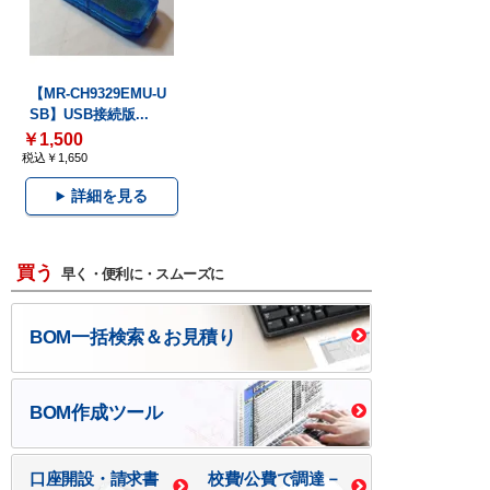
【MR-CH9329EMU-U
SB】USB接続版...
￥1,500
税込￥1,650
詳細を見る
買う
早く・便利に・スムーズに
BOM一括検索＆お見積り
BOM作成ツール
口座開設・請求書
校費/公費で調達－