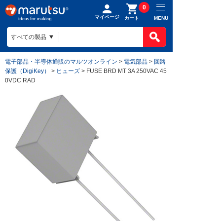
0
マイページ
MENU
カート
電子部品・半導体通販のマルツオンライン
>
電気部品
>
回路
保護（DigiKey）
>
ヒューズ
> FUSE BRD MT 3A 250VAC 45
0VDC RAD