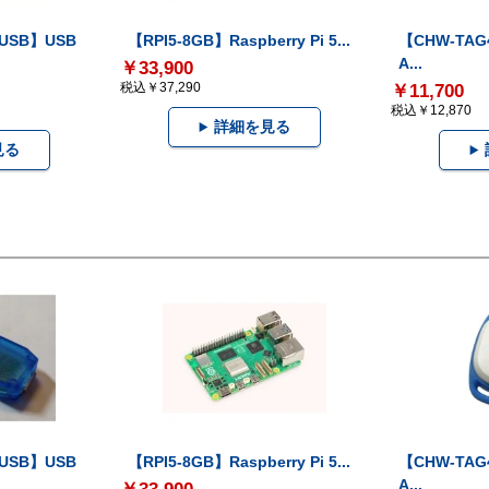
-USB】USB
【RPI5-8GB】Raspberry Pi 5...
【CHW-TAG4
A...
￥33,900
税込￥37,290
￥11,700
税込￥12,870
詳細を見る
見る
-USB】USB
【RPI5-8GB】Raspberry Pi 5...
【CHW-TAG4
A...