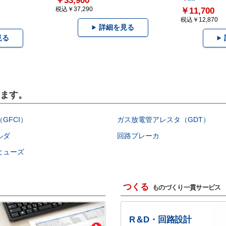
￥33,900
税込￥37,290
￥11,700
税込￥12,870
詳細を見る
見る
います。
GFCI）
ガス放電管アレスタ（GDT）
ルダ
回路ブレーカ
ヒューズ
つくる
ものづくり一貫サービス
R＆D・回路設計