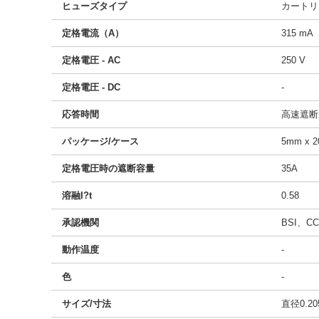
ヒューズタイプ
カートリ
定格電流（A）
315 mA
定格電圧 - AC
250 V
定格電圧 - DC
-
応答時間
高速遮断
パッケージ/ケース
5mm x 
定格電圧時の遮断容量
35A
溶融I?t
0.58
承認機関
BSI、C
動作温度
-
色
-
サイズ/寸法
直径0.20