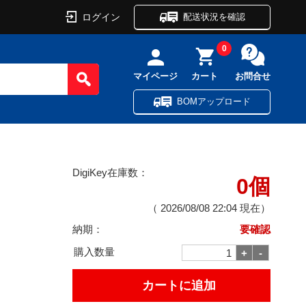
ログイン
配送状況を確認
0
マイページ
カート
お問合せ
BOMアップロード
DigiKey在庫数：
0個
（
2026/08/08 22:04
現在）
納期：
要確認
購入数量