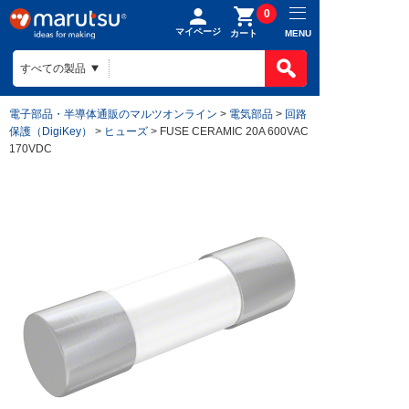
0
マイページ
MENU
カート
電子部品・半導体通販のマルツオンライン
>
電気部品
>
回路
保護（DigiKey）
>
ヒューズ
> FUSE CERAMIC 20A 600VAC
170VDC