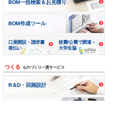
BOM一括検索＆お見積り
BOM作成ツール
口座開設・請求書
校費/公費で調達－
後払い
大学生協
つくる
ものづくり一貫サービス
R＆D・回路設計
基板設計・製造・実装
ケース・ハーネス加工