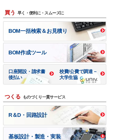
買う
早く・便利に・スムーズに
BOM一括検索＆お見積り
BOM作成ツール
口座開設・請求書
校費/公費で調達－
後払い
大学生協
つくる
ものづくり一貫サービス
R＆D・回路設計
基板設計・製造・実装