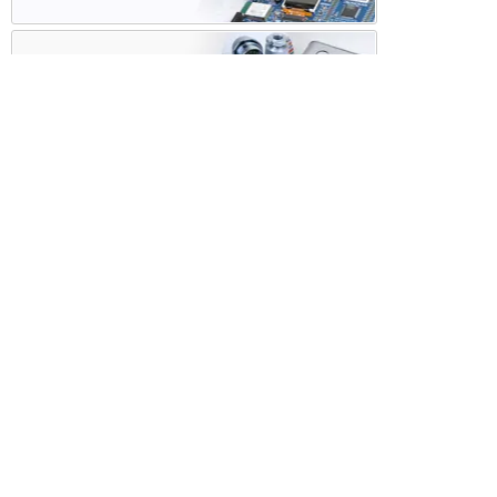
ケース・ハーネス加工
※掲載されている価格には消費税、各種手数料が含まれ
ておりません。別途消費税およびお支払方法に応じた
手数料が必要になります。
※このホームページに掲載されている、記事・写真の一
部または全部をそのまま、または改変して利用・転
載・転用することを禁じます。
※商品によって販売価格が店頭価格と異なる場合がござ
います。
※弊社ではお客様が商品を選びやすくするためにデータ
シートの提供や技術情報、商品画像の表示を行ってい
ます。
しかしさまざまな事情により、これらの情報がすべて
正確であることを弊社が保証することはできません。
商品の正確な仕様等は各メーカーの最新のデータシー
トで確認して頂きますようお願いいたします。
また、商品画像につきましても、当アイテムとは異な