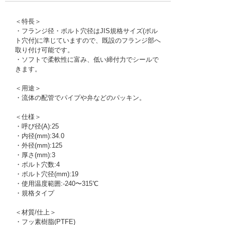
＜特長＞
・フランジ径・ボルト穴径はJIS規格サイズ(ボル
ト穴付)に準じていますので、既設のフランジ部へ
取り付け可能です。
・ソフトで柔軟性に富み、低い締付力でシールで
きます。
＜用途＞
・流体の配管でパイプや弁などのパッキン。
＜仕様＞
・呼び径(A):25
・内径(mm):34.0
・外径(mm):125
・厚さ(mm):3
・ボルト穴数:4
・ボルト穴径(mm):19
・使用温度範囲:-240〜315℃
・規格タイプ
＜材質/仕上＞
・フッ素樹脂(PTFE)