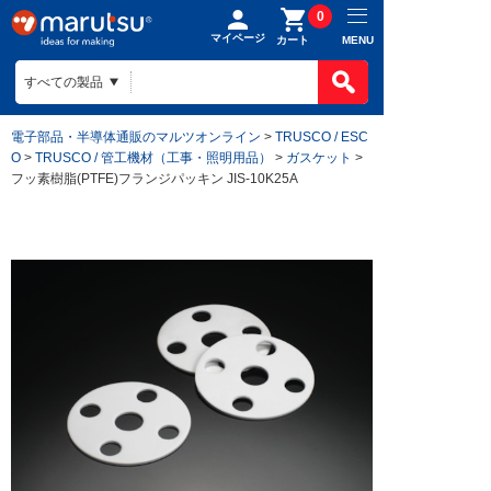
0
マイページ
MENU
カート
電子部品・半導体通販のマルツオンライン
>
TRUSCO / ESC
O
>
TRUSCO / 管工機材（工事・照明用品）
>
ガスケット
>
フッ素樹脂(PTFE)フランジパッキン JIS-10K25A