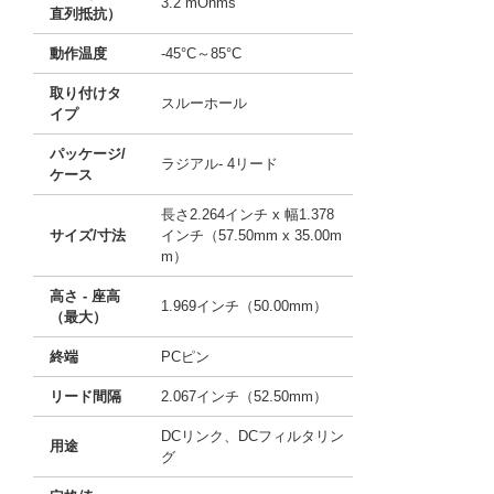
3.2 mOhms
直列抵抗）
動作温度
-45°C～85°C
取り付けタ
スルーホール
イプ
パッケージ/
ラジアル- 4リード
ケース
長さ2.264インチ x 幅1.378
サイズ/寸法
インチ（57.50mm x 35.00m
m）
高さ - 座高
1.969インチ（50.00mm）
（最大）
終端
PCピン
リード間隔
2.067インチ（52.50mm）
DCリンク、DCフィルタリン
用途
グ