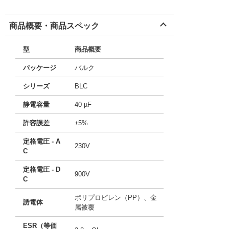
商品概要・商品スペック
型
商品概要
パッケージ
バルク
シリーズ
BLC
静電容量
40 µF
許容誤差
±5%
定格電圧 - A
230V
C
定格電圧 - D
900V
C
ポリプロピレン（PP）、金
誘電体
属被覆
ESR（等価