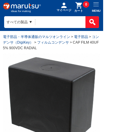
0
マイページ
MENU
カート
電子部品・半導体通販のマルツオンライン
>
電子部品
>
コン
デンサ（DigiKey）
>
フィルムコンデンサ
> CAP FILM 40UF
5% 900VDC RADIAL