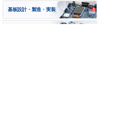
基板設計・製造・実装
ケース・ハーネス加工
※掲載されている価格には消費税、各種手数料が含まれ
ておりません。別途消費税およびお支払方法に応じた
手数料が必要になります。
※このホームページに掲載されている、記事・写真の一
部または全部をそのまま、または改変して利用・転
載・転用することを禁じます。
※商品によって販売価格が店頭価格と異なる場合がござ
います。
※弊社ではお客様が商品を選びやすくするためにデータ
シートの提供や技術情報、商品画像の表示を行ってい
ます。
しかしさまざまな事情により、これらの情報がすべて
正確であることを弊社が保証することはできません。