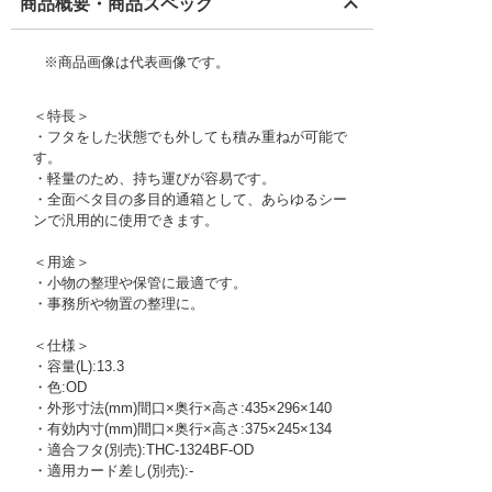
商品概要・商品スペック
※商品画像は代表画像です。
＜特長＞
・フタをした状態でも外しても積み重ねが可能で
す。
・軽量のため、持ち運びが容易です。
・全面ベタ目の多目的通箱として、あらゆるシー
ンで汎用的に使用できます。
＜用途＞
・小物の整理や保管に最適です。
・事務所や物置の整理に。
＜仕様＞
・容量(L):13.3
・色:OD
・外形寸法(mm)間口×奥行×高さ:435×296×140
・有効内寸(mm)間口×奥行×高さ:375×245×134
・適合フタ(別売):THC-1324BF-OD
・適用カード差し(別売):-