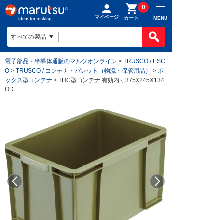
0
マイページ
MENU
カート
電子部品・半導体通販のマルツオンライン
>
TRUSCO / ESC
O
>
TRUSCO / コンテナ・パレット（物流・保管用品）
>
ボ
ックス型コンテナ
> THC型コンテナ 有効内寸375X245X134
OD