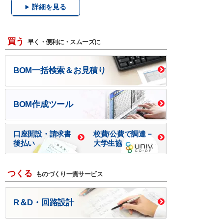
詳細を見る
買う
早く・便利に・スムーズに
BOM一括検索＆お見積り
BOM作成ツール
口座開設・請求書
校費/公費で調達－
後払い
大学生協
つくる
ものづくり一貫サービス
R＆D・回路設計